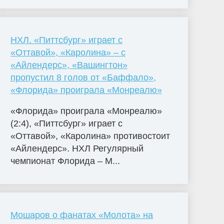
НХЛ. «Питтсбург» играет с
«Оттавой», «Каролина» – с
«Айлендерс», «Вашингтон»
пропустил 8 голов от «Баффало»,
«Флорида» проиграла «Монреалю»
«Флорида» проиграла «Монреалю»
(2:4), «Питтсбург» играет с
«Оттавой», «Каролина» противостоит
«Айлендерс». НХЛ Регулярный
чемпионат Флорида – М...
Мошаров о фанатах «Молота» на