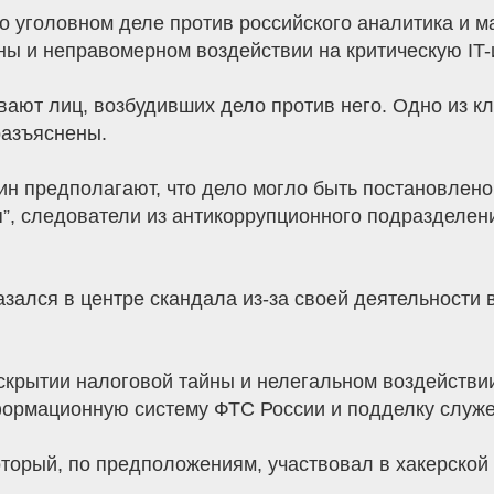
о уголовном деле против российского аналитика и м
ны и неправомерном воздействии на критическую IT-
вают лиц, возбудивших дело против него. Одно из к
разъяснены.
ин предполагают, что дело могло быть постановлено
”, следователи из антикоррупционного подразделени
азался в центре скандала из-за своей деятельности 
крытии налоговой тайны и нелегальном воздействии
ормационную систему ФТС России и подделку служеб
оторый, по предположениям, участвовал в хакерской 