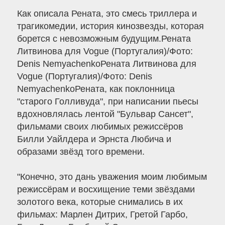
Как описала Рената, это смесь триллера и
трагикомедии, история кинозвезды, которая
борется с невозможным будущим.Рената
Литвинова для Vogue (Португалия)/Фото:
Denis NemyachenkoРената Литвинова для
Vogue (Португалия)/Фото: Denis
NemyachenkoРената, как поклонница
"старого Голливуда", при написании пьесы
вдохновлялась лентой "Бульвар Сансет",
фильмами своих любимых режиссёров
Билли Уайлдера и Эрнста Любича и
образами звёзд того времени.
"Конечно, это дань уважения моим любимым
режиссёрам и восхищение теми звёздами
золотого века, которые снимались в их
фильмах: Марлен Дитрих, Гретой Гарбо,