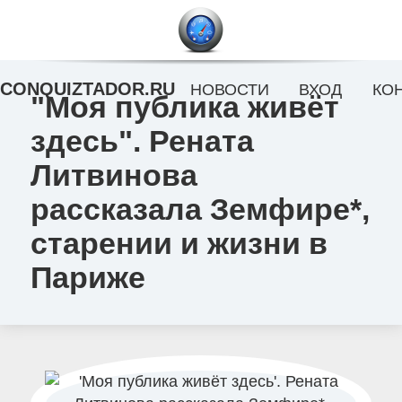
CONQUIZTADOR.RU
НОВОСТИ
ВХОД
КО
"Моя публика живёт
здесь". Рената
Литвинова
рассказала Земфире*,
старении и жизни в
Париже