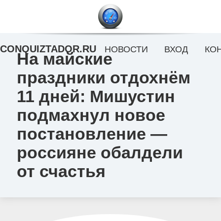
CONQUIZTADOR.RU
НОВОСТИ
ВХОД
КО
На майские
праздники отдохнём
11 дней: Мишустин
подмахнул новое
постановление —
россияне обалдели
от счастья