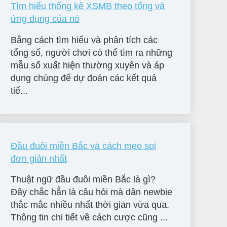
Tìm hiểu thống kê XSMB theo tổng và
ứng dụng của nó
Bằng cách tìm hiểu và phân tích các
tổng số, người chơi có thể tìm ra những
mẫu số xuất hiện thường xuyên và áp
dụng chúng để dự đoán các kết quả
tiế...
Đầu đuôi miền Bắc và cách mẹo soi
đơn giản nhất
Thuật ngữ đầu đuôi miền Bắc là gì?
Đây chắc hẳn là câu hỏi mà dân newbie
thắc mắc nhiều nhất thời gian vừa qua.
Thông tin chi tiết về cách cược cũng ...