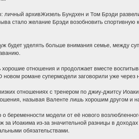
 личный архивЖизель Бундхен и Том Брэди развелис
ыва стало желание Брэди возобновить спортивную к
муж будет уделять больше внимания семье, между су
таванию.
ь хорошие отношения и продолжает вместе воспитыв
 новом романе супермодели заговорили уже через н
лизких отношениях с тренером по джиу-джитсу Иоак
ношения, называя Валенте лишь хорошим другом и н
о о беременности модели от её нового возлюбленного
ж за Иоакима из-за значительной разницы в доходах 
альными обязательствами.