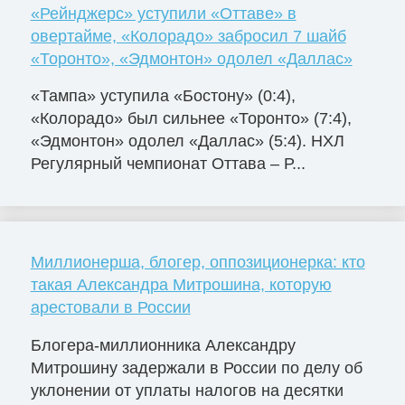
«Рейнджерс» уступили «Оттаве» в
овертайме, «Колорадо» забросил 7 шайб
«Торонто», «Эдмонтон» одолел «Даллас»
«Тампа» уступила «Бостону» (0:4),
«Колорадо» был сильнее «Торонто» (7:4),
«Эдмонтон» одолел «Даллас» (5:4). НХЛ
Регулярный чемпионат Оттава – Р...
Миллионерша, блогер, оппозиционерка: кто
такая Александра Митрошина, которую
арестовали в России
Блогера-миллионника Александру
Митрошину задержали в России по делу об
уклонении от уплаты налогов на десятки