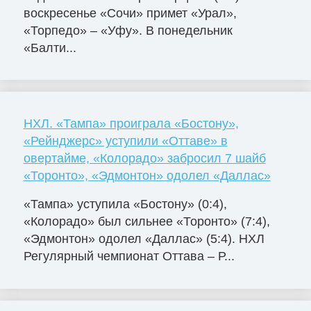
воскресенье «Сочи» примет «Урал»,
«Торпедо» – «Уфу». В понедельник
«Балти...
НХЛ. «Тампа» проиграла «Бостону»,
«Рейнджерс» уступили «Оттаве» в
овертайме, «Колорадо» забросил 7 шайб
«Торонто», «Эдмонтон» одолел «Даллас»
«Тампа» уступила «Бостону» (0:4),
«Колорадо» был сильнее «Торонто» (7:4),
«Эдмонтон» одолел «Даллас» (5:4). НХЛ
Регулярный чемпионат Оттава – Р...