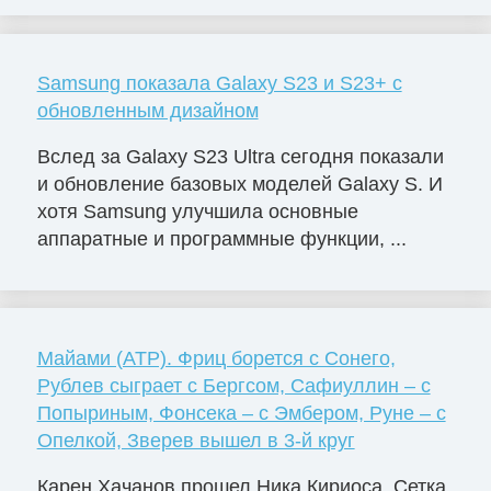
Samsung показала Galaxy S23 и S23+ с
обновленным дизайном
Вслед за Galaxy S23 Ultra сегодня показали
и обновление базовых моделей Galaxy S. И
хотя Samsung улучшила основные
аппаратные и программные функции, ...
Майами (ATP). Фриц борется с Сонего,
Рублев сыграет с Бергсом, Сафиуллин – с
Попыриным, Фонсека – с Эмбером, Руне – с
Опелкой, Зверев вышел в 3-й круг
Карен Хачанов прошел Ника Кириоса. Сетка