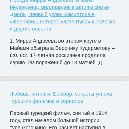
Победа Мирры Андреевой и вылет
Медведева, миллиардные активы семьи
Дзюбы, первый успех Хэмилтона в
«Феррари», интерес «Ювентуса» к Тедеско
и другие новости
1. Мирра Андреева во втором круге в
Майами обыграла Веронику Кудерметову –
6:0, 6:2. 17-летняя россиянка продлила
серию без поражений до 13 матчей. Д...
Любовь, интриги, Босфор: секреты успеха
турецких фильмов и сериалов
Первый турецкий фильм, снятый в 1914
году, стал началом большой истории
турецкого кино. Его расцвет наступил в