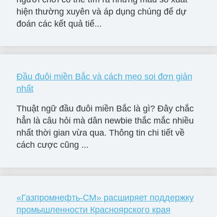
hiện thường xuyên và áp dụng chúng để dự
đoán các kết quả tiế...
Đầu đuôi miền Bắc và cách mẹo soi đơn giản
nhất
Thuật ngữ đầu đuôi miền Bắc là gì? Đây chắc
hẳn là câu hỏi mà dân newbie thắc mắc nhiều
nhất thời gian vừa qua. Thông tin chi tiết về
cách cược cũng ...
«Газпромнефть-СМ» расширяет поддержку
промышленности Красноярского края