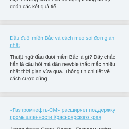
đoán các kết quả tiế...
Đầu đuôi miền Bắc và cách mẹo soi đơn giản
nhất
Thuật ngữ đầu đuôi miền Bắc là gì? Đây chắc
hẳn là câu hỏi mà dân newbie thắc mắc nhiều
nhất thời gian vừa qua. Thông tin chi tiết về
cách cược cũng ...
«Газпромнефть-СМ» расширяет поддержку
промышленности Красноярского края