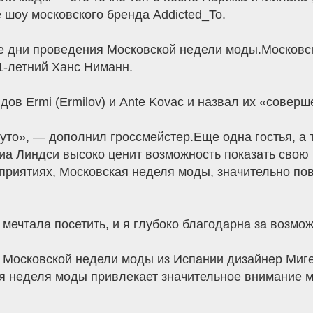
шоу московского бренда Addicted_To.
се дни проведения Московской недели моды.Московс
-летний Ханс Ниманн.
дов Ermi (Ermilov) и Ante Kovac и назвал их «совер
уто», — дополнил гроссмейстер.Еще одна гостья, а 
иа Линдси высоко ценит возможность показать свою
оприятиях, Московская неделя моды, значительно п
мечтала посетить, и я глубоко благодарна за возмож
к Московской недели моды из Испании дизайнер Миг
 неделя моды привлекает значительное внимание м