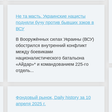
Не та масть. Украинские нацисты
подняли бучу против бывших зэков в
ВСУ
В Вооружённых силах Украины (ВСУ)
обострился внутренний конфликт
между боевиками
националистического батальона
«Айдар»* и командованием 225-го
отдель...
Фондовый рынок, Daily history за 10
апреля 2025 г.