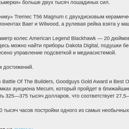
осьмерки» больше двух тысяч лошадиных сил.
ханику» Tremec T56 Magnum с двухдисковым керами
понентах Baer и Wilwood, а рулевая рейка взята у 
аметр колес American Legend Blackhawk — 20 дюймо
есь можно найти приборы Dakota Digital, подушки бе
есено управление подсветкой и медиасистемой.
м достижений.
Battle Of The Builders, Goodguys Gold Award и Best 
амках аукциона Mecum, который пройдет в ближайш
ть 325—375 тысяч долларов, что соответствует 27,5
10 тысяч часов постройки одного из самых необычных