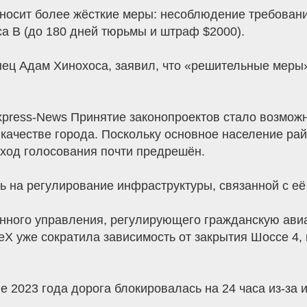
вносит более жёсткие меры: несоблюдение требовани
а B (до 180 дней тюрьмы и штраф $2000).
нец Адам Хинохоса, заявил, что «решительные меры
o Express-News Принятие законопроектов стало возм
качестве города. Поскольку основное население ра
сход голосования почти предрешён.
ь на регулирование инфраструктуры, связанной с её
нного управления, регулирующего гражданскую ави
eX уже сократила зависимость от закрытия Шоссе 4, 
 2023 года дорога блокировалась на 24 часа из-за и