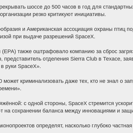
екрывать шоссе до 500 часов в год для стандартны
организации резко критикуют инициативы.
ообразия и Американская ассоциация охраны птиц по
тизой при выдаче разрешений SpaceX.
 (EPA) также оштрафовало компанию за сброс загр
, представитель отделения Sierra Club в Техасе, за
в руки SpaceX».
 может криминализовать даже тех, кто не знал о зап
ремени».
яжённой: с одной стороны, SpaceX стремится ускорит
ют на сохранении баланса между инновациями и защ
аконопроектов определят, насколько глубоко частная