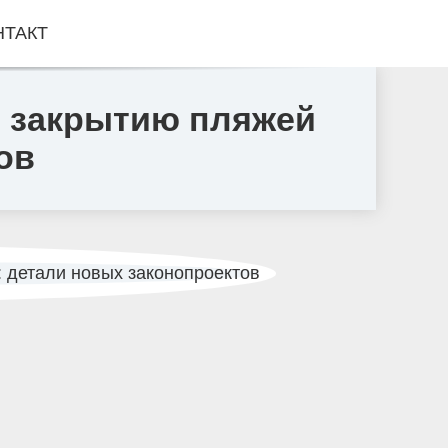
НТАКТ
 закрытию пляжей
ов