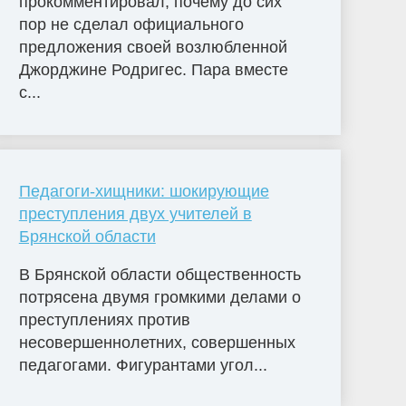
прокомментировал, почему до сих
пор не сделал официального
предложения своей возлюбленной
Джорджине Родригес. Пара вместе
с...
Педагоги-хищники: шокирующие
преступления двух учителей в
Брянской области
В Брянской области общественность
потрясена двумя громкими делами о
преступлениях против
несовершеннолетних, совершенных
педагогами. Фигурантами угол...