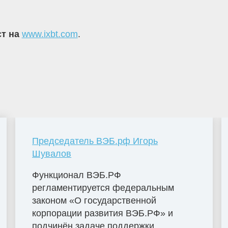
ст на
www.ixbt.com
.
Председатель ВЭБ.рф Игорь
Шувалов
Функционал ВЭБ.РФ
регламентируется федеральным
законом «О государственной
корпорации развития ВЭБ.РФ» и
подчинён задаче поддержки