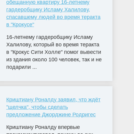
обещанную квартиру 16-летнему
гардеробщику Исламу Халилову,
спасавшему людей во время теракта
в "Крокусе"
16-летнему гардеробщику Исламу
Халилову, который во время теракта
в "Крокус Сити Холле" помог вывести
из здания около 100 человек, так и не
подарили ...
Криштиану Роналду заявил, что ждёт
"щелчка", чтобы сделать
предложение Джорджине Родригес
Криштиану Роналду впервые