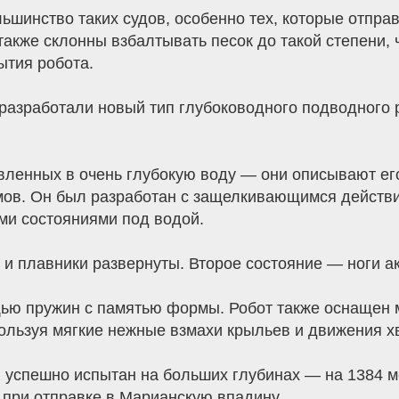
ьшинство таких судов, особенно тех, которые отправ
акже склонны взбалтывать песок до такой степени, ч
ытия робота.
разработали новый тип глубоководного подводного 
вленных в очень глубокую воду — они описывают ег
ммов. Он был разработан с защелкивающимся дейст
ми состояниями под водой.
 и плавники развернуты. Второе состояние — ноги 
ью пружин с памятью формы. Робот также оснащен 
ользуя мягкие нежные взмахи крыльев и движения хв
 успешно испытан на больших глубинах — на 1384 м
 при отправке в Марианскую впадину.