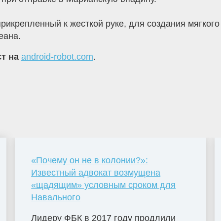
прикрепленный к жесткой руке, для создания мягкого
еана.
ст на
android-robot.com
.
«Почему он не в колонии?»:
Известный адвокат возмущена
«щадящим» условным сроком для
Навального
Лидеру ФБК в 2017 году продлили