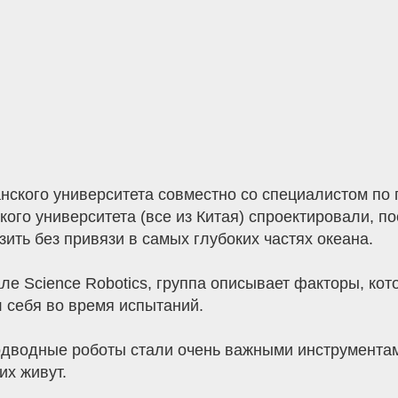
ского университета совместно со специалистом по 
ого университета (все из Китая) спроектировали, п
зить без привязи в самых глубоких частях океана.
але Science Robotics, группа описывает факторы, ко
л себя во время испытаний.
одводные роботы стали очень важными инструментам
их живут.