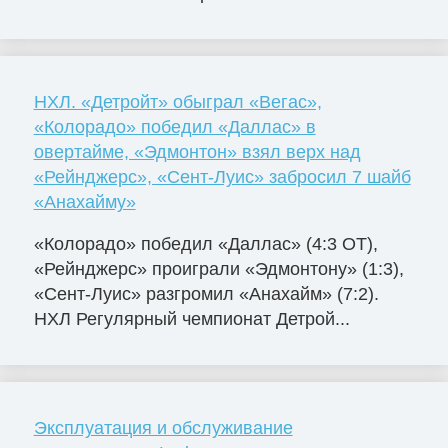
НХЛ. «Детройт» обыграл «Вегас»,
«Колорадо» победил «Даллас» в
овертайме, «Эдмонтон» взял верх над
«Рейнджерс», «Сент-Луис» забросил 7 шайб
«Анахайму»
«Колорадо» победил «Даллас» (4:3 ОТ),
«Рейнджерс» проиграли «Эдмонтону» (1:3),
«Сент-Луис» разгромил «Анахайм» (7:2).
НХЛ Регулярный чемпионат Детрой...
Эксплуатация и обслуживание