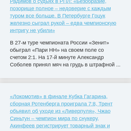
Радимов о судьях в РПЛ: «Безобразие,
позорище полное – недоверие с каждым
туром все больше. В Петербурге Гоцук
железно сыграл рукой – едва чемпионскую
интригу не убили»
В 27-м туре чемпионата России «Зенит»
обыграл «Пари НН» на своем поле со
счетом 2:1. На 17-й минуте Александр
Соболев принял мяч на грудь в штрафной ...
«Локомотив» в финале Кубка Гагарина,
сборная Ротенберга проиграла 7:8, Трент
объявил об уходе из «Ливерпуля», Чжао
Синьтун – чемпион мира по снукеру,
Акинфеев регистрирует товарный знак и