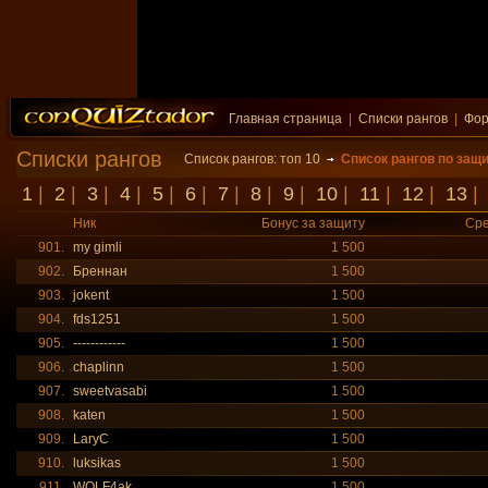
Главная страница
|
Списки рангов
|
Фо
Списки рангов
Список рангов: топ 10
Список рангов по защ
1
|
2
|
3
|
4
|
5
|
6
|
7
|
8
|
9
|
10
|
11
|
12
|
13
Ник
Бонус за защиту
Сре
901.
my gimli
1 500
902.
Бреннан
1 500
903.
jokent
1 500
904.
fds1251
1 500
905.
------------
1 500
906.
chaplinn
1 500
907.
sweetvasabi
1 500
908.
katen
1 500
909.
LaryC
1 500
910.
luksikas
1 500
911.
WOLF4ak
1 500