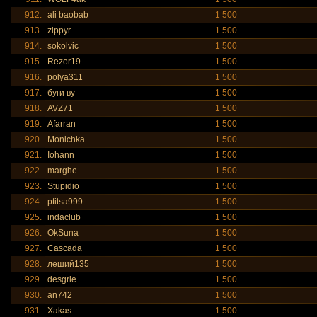
912.
ali baobab
1 500
913.
zippyr
1 500
914.
sokolvic
1 500
915.
Rezor19
1 500
916.
polya311
1 500
917.
буги ву
1 500
918.
AVZ71
1 500
919.
Afarran
1 500
920.
Monichka
1 500
921.
Iohann
1 500
922.
marghe
1 500
923.
Stupidio
1 500
924.
ptitsa999
1 500
925.
indaclub
1 500
926.
OkSuna
1 500
927.
Cascada
1 500
928.
леший135
1 500
929.
desgrie
1 500
930.
an742
1 500
931.
Xakas
1 500