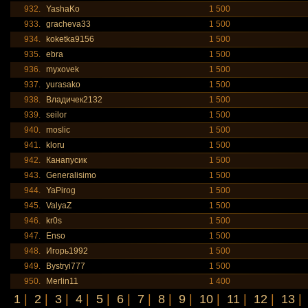
932.
YashaKo
1 500
933.
gracheva33
1 500
934.
koketka9156
1 500
935.
ebra
1 500
936.
myxovek
1 500
937.
yurasako
1 500
938.
Владичек2132
1 500
939.
seilor
1 500
940.
moslic
1 500
941.
kloru
1 500
942.
Канапусик
1 500
943.
Generalisimo
1 500
944.
YaPirog
1 500
945.
ValyaZ
1 500
946.
kr0s
1 500
947.
Enso
1 500
948.
Игорь1992
1 500
949.
Bystryi777
1 500
950.
Merlin11
1 400
1
|
2
|
3
|
4
|
5
|
6
|
7
|
8
|
9
|
10
|
11
|
12
|
13