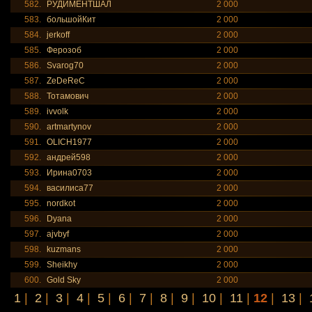
582.
РУДИМЕНТШАЛ
2 000
583.
большойКит
2 000
584.
jerkoff
2 000
585.
Ферозоб
2 000
586.
Svarog70
2 000
587.
ZeDeReC
2 000
588.
Тотамович
2 000
589.
ivvolk
2 000
590.
artmartynov
2 000
591.
OLICH1977
2 000
592.
андрей598
2 000
593.
Ирина0703
2 000
594.
василиса77
2 000
595.
nordkot
2 000
596.
Dyana
2 000
597.
ajvbyf
2 000
598.
kuzmans
2 000
599.
Sheikhy
2 000
600.
Gold Sky
2 000
1
|
2
|
3
|
4
|
5
|
6
|
7
|
8
|
9
|
10
|
11
|
12
|
13
|