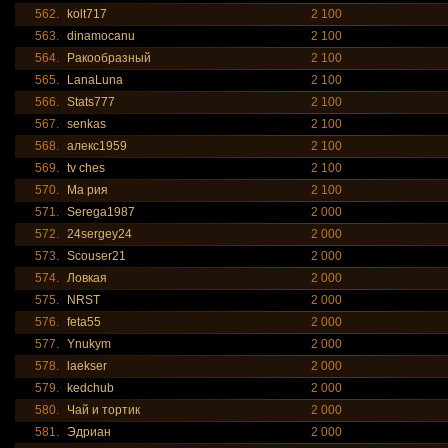
562.
kolt717
2 100
563.
dinamocanu
2 100
564.
Ракообразный
2 100
565.
LanaLuna
2 100
566.
Stats777
2 100
567.
senkas
2 100
568.
алекс1959
2 100
569.
tv ches
2 100
570.
Ма рия
2 100
571.
Serega1987
2 000
572.
24sergey24
2 000
573.
Scouser21
2 000
574.
Ловкая
2 000
575.
NRST
2 000
576.
feta55
2 000
577.
Ynukym
2 000
578.
laekser
2 000
579.
kedchub
2 000
580.
Чай и тортик
2 000
581.
Эдриан
2 000