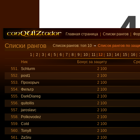
Главная страница
|
Списки рангов
|
Фо
Списки рангов
Список рангов: топ 10
Список рангов по защ
1
|
2
|
3
|
4
|
5
|
6
|
7
|
8
|
9
|
10
|
11
|
12
|
13
|
14
|
15
|
16
|
Ник
Бонус за защиту
Сре
551.
Schturm
2 100
552.
post1
2 100
553.
Прохорыч
2 100
554.
Фильтр
2 100
555.
DarkDiareg
2 100
556.
quitollis
2 100
557.
jaroslavc
2 100
558.
Polkovodez
2 100
559.
Соld
2 100
560.
Tony8
2 100
561.
ZaSru
2 100