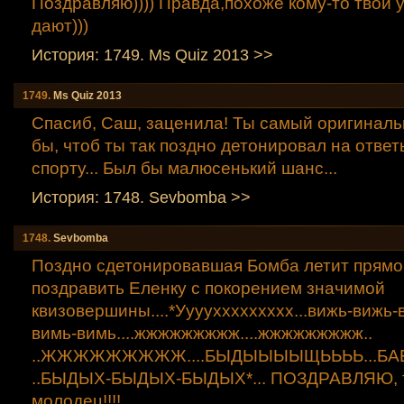
Поздравляю)))) Правда,похоже кому-то твои 
дают)))
История: 1749. Мs Quiz 2013 >>
1749.
Мs Quiz 2013
Спасиб, Саш, заценила! Ты самый оригиналь
бы, чтоб ты так поздно детонировал на ответ
спорту... Был бы малюсенький шанс...
История: 1748. Sevbomba >>
1748.
Sevbomba
Поздно сдетонировавшая Бомба летит прямо
поздравить Еленку с покорением значимой
квизовершины....*Ууууххххххххх...вижь-вижь-
вимь-вимь....жжжжжжжжж....жжжжжжжжж..
..ЖЖЖЖЖЖЖЖЖ....БЫДЫЫЫЫЩЬЬЬЬ...БА
..БЫДЫХ-БЫДЫХ-БЫДЫХ*... ПОЗДРАВЛЯЮ, т
молодец!!!!