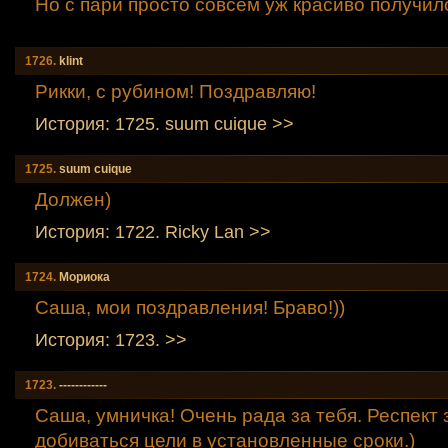
Но с пари просто совсем уж красиво получил
1726.
klint
Рикки, с рубином! Поздравляю!
История: 1725. suum сuique >>
1725.
suum сuique
Должен)
История: 1722. Ricky Lаn >>
1724.
Мориокa
Саша, мои поздравления! Браво!))
История: 1723. >>
1723.
------------
Саша, умничка! Очень рада за тебя. Респект
добиваться цели в установленные сроки.)