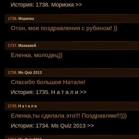
История: 1738. Мориокa >>
1738.
Мориокa
Отон, мои поздравления с рубином! ))
1737.
Маккавей
Еленка, молодец))
1736.
Мs Quiz 2013
Спасибо большое Натали!
История: 1735. Н а т а л и >>
1735.
Н а т а л и
Еленка,ты сделала это!!! Поздравляю!!!)))
История: 1734. Мs Quiz 2013 >>