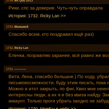
1734.
Мs Quiz 2013
Рики, спс за доверие. Чуть-чуть оправдала
История: 1732. Ricky Lаn >>
1733.
Маккавей
Спасибо всем, кто поздравил ещё раз)
1732.
Ricky Lаn
Еленка, позравляю заранее, всё равно же во
1731.
------------
Витя, Лена, спасибо большое.) По ходу, убра
письмовосможности, буду этим писать, пока н
Можно и итот закрыть, по фиг, Квиз мне неин
интересны люди, а их я и без квиза найду. За
аккаунт. Только проги убрать заодно не забуд
История: 1730. МнеБы в небо >>