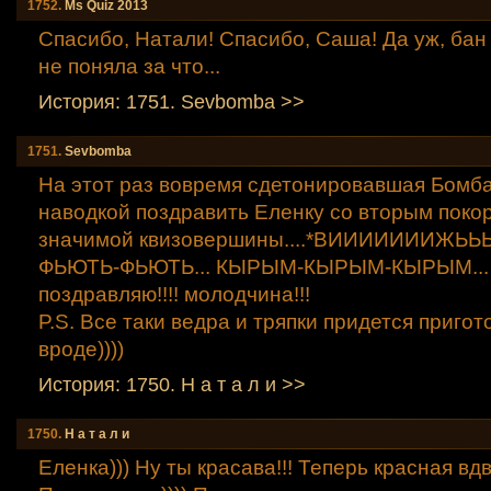
1752.
Мs Quiz 2013
Спасибо, Натали! Спасибо, Саша! Да уж, бан
не поняла за что...
История: 1751. Sevbomba >>
1751.
Sevbomba
На этот раз вовремя сдетонировавшая Бомба
наводкой поздравить Еленку со вторым поко
значимой квизовершины....*ВИИИИИИИЖЬЬЬ
ФЬЮТЬ-ФЬЮТЬ... КЫРЫМ-КЫРЫМ-КЫРЫМ... 
поздравляю!!!! молодчина!!!
P.S. Все таки ведра и тряпки придется пригот
вроде))))
История: 1750. Н а т а л и >>
1750.
Н а т а л и
Еленка))) Ну ты красава!!! Теперь красная вдв