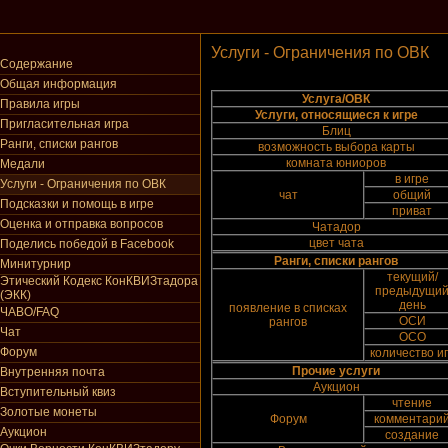
Услуги - Ограничения по ОВК
Содержание
Общая информация
Услуга/ОВК
Правила игры
Услуги, относящиеся к игре
Пригласительная игра
Блиц
Ранги, списки рангов
возможность выбора карты
комната юниоров
Медали
в игре
Услуги - Ограничения по ОВК
чат
общий
Подсказки и помощь в игре
приват
Оценка и отправка вопросов
Чатадор
цвет чата
Поделись победой в Facebook
Ранги, списки рангов
Минитурнир
текущий/
Этический Кодекс КонКВИЗтадора
предыдущи
(ЭКК)
день
появление в списках
ЧАВО/FAQ
ОСИ
рангов
Чат
ОСО
Форум
количество и
Прочие услуги
Внутренняя почта
Аукцион
Вступительный квиз
чтение
Золотые монеты
Форум
комментари
Аукцион
создание