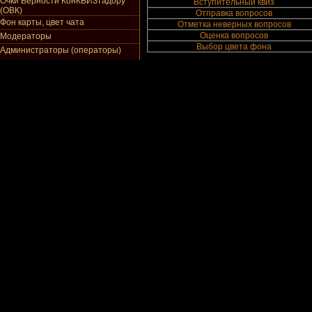
Очки Верности КонКВИЗтадору
Вступительный квиз
(ОВК)
Отправка вопросов
Фон карты, цвет чата
Отметка неверных вопросов
Оценка вопросов
Модераторы
Выбор цвета фона
Администраторы (операторы)