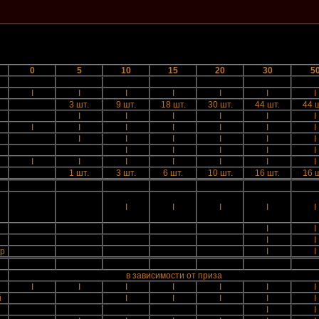
0
5
10
15
20
30
5
I
I
I
I
I
I
I
3 шт.
9 шт.
18 шт.
30 шт.
44 шт.
44 
I
I
I
I
I
I
I
I
I
I
I
I
I
I
I
I
I
I
I
I
I
I
I
I
I
I
I
I
I
I
I
1 шт.
3 шт.
6 шт.
10 шт.
16 шт.
16 
й
I
I
I
I
I
I
I
I
I
гр
I
I
в зависимости от приза
I
I
I
I
I
I
I
й
I
I
I
I
I
I
I