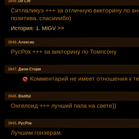
3849.
De Cor
Ситлаликуэ +++ за отличную викторину по а
позитива. спасииибо)
История: 1. MiGV >>
3848.
Алексио
РусРок +++ за викторину по Томпсону
3847.
Джон Сторм
Комментарий не имеет отношения к т
3846.
Вiutiful
Онгелоид +++ лучший папа на свете))
3845.
РусРок
Лучшим гонзерам: