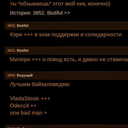
ты *обзываешь* этот мой ник, конечно)
История: 3852. Вiutiful >>
3852.
Вiutiful
Кэри +++ в знак поддержки и солидарности
3851.
Вiutiful
Милори +++ и повод есть, и давно не ставила
3850.
Ведyщий
Лучшим байкаловедам:
VladaStosic +++
Odeccit ++
one bad man +