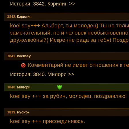
История: 3842. Кэрилин >>
3842.
Кэрилин
koelisey+++ Альберт, ты молодец) Ты не толь
замечательный, но и человек необыкновенно
дружелюбный) Искренне рада за тебя) Позд
3841.
koelisey
Комментарий не имеет отношения к т
История: 3840. Милори >>
3840.
Милори
koelisey +++ за рубин, молодец, поздравляю!
3839.
РусРок
koelisey +++ присоединяюсь.