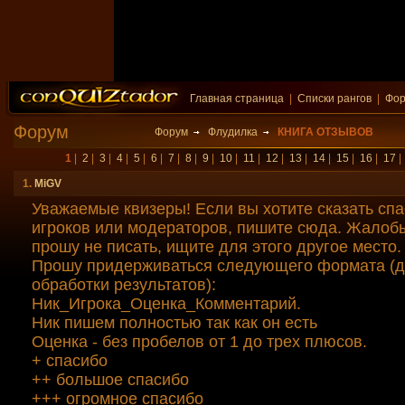
Главная страница
|
Списки рангов
|
Фо
Форум
Форум
Флудилка
КНИГА ОТЗЫВОВ
1
|
2
|
3
|
4
|
5
|
6
|
7
|
8
|
9
|
10
|
11
|
12
|
13
|
14
|
15
|
16
|
17
1.
MiGV
Уважаемые квизеры! Если вы хотите сказать спа
игроков или модераторов, пишите сюда. Жалобы
прошу не писать, ищите для этого другое место.
Прошу придерживаться следующего формата (д
обработки результатов):
Ник_Игрока_Оценка_Комментарий.
Ник пишем полностью так как он есть
Оценка - без пробелов от 1 до трех плюсов.
+ спасибо
++ большое спасибо
+++ огромное спасибо