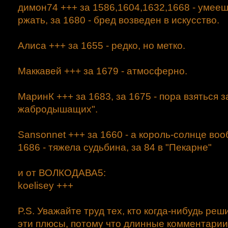
димон74 +++ за 1586,1604,1632,1668 - умееш
ржать, за 1680 - бред возведен в искусство.
Алиса +++ за 1655 - редко, но метко.
Маккавей +++ за 1679 - атмосферно.
МаринК +++ за 1683, за 1675 - пора взяться 
жабродышащих".
Sansonnet +++ за 1660 - а король-солнце воо
1686 - тяжела судьбина, за 84 в "Пекарне"
и от ВОЛКОДАВА5:
koelisey +++
P.S. Уважайте труд тех, кто когда-нибудь реш
эти плюсы, потому что длинные комментарии