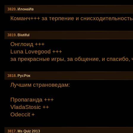
3820.
ИлонаИв
Команч+++ за терпение и снисходительность 
3819.
Вiutiful
Онглоид +++
Luna Lovegood +++
за прекрасные игры, за общение, и спасибо, ч
3818.
РусРок
Лучшим страноведам:
Пpопаганда +++
VladaStosic ++
Odeccit +
3817.
Мs Quiz 2013