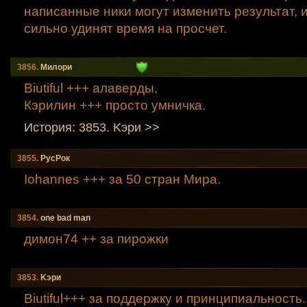
написанные ники могут изменить результат, и
сильно удинят время на просчет.
3856.
Милори
Вiutiful +++ алаверды,
Кэрилин +++ просто умничка.
История: 3853. Kэpи >>
3855.
РусРок
Iohannes +++ за 50 стран Мира.
3854.
one bad man
димон74 ++ за пирожки
3853.
Kэpи
Вiutiful+++ за поддержку и принципиальность...