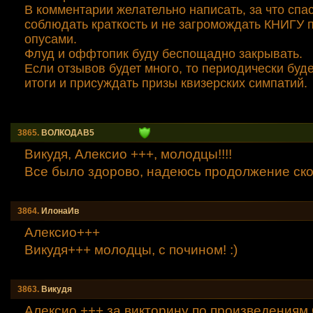
В комментарии желательно написать, за что спа
соблюдать краткость и не загромождать КНИГУ
опусами.
Флуд и оффтопик буду беспощадно закрывать.
Если отзывов будет много, то периодически буд
итоги и присуждать призы квизерских симпатий.
3865.
ВОЛКОДАВ5
Викудя, Алексио +++, молодцы!!!!
Все было здорово, надеюсь продолжение ско
3864.
ИлонаИв
Алексио+++
Викудя+++ молодцы, с почином! :)
3863.
Викудя
Алексио +++ за викторину по произведениям 