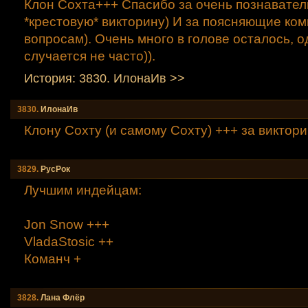
Клон Сохта+++ Спасибо за очень познавате
*крестовую* викторину) И за поясняющие ко
вопросам). Очень много в голове осталось, одн
случается не часто)).
История: 3830. ИлонаИв >>
3830.
ИлонаИв
Клону Сохту (и самому Сохту) +++ за виктори
3829.
РусРок
Лучшим индейцам:
Jon Snow +++
VladaStosic ++
Команч +
3828.
Лана Флёр