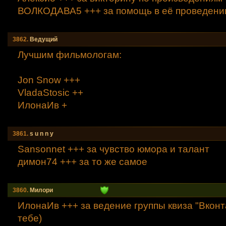
ВОЛКОДАВА5 +++ за помощь в её проведени
3862.
Ведyщий
Лучшим фильмологам:
Jon Snow +++
VladaStosic ++
ИлонаИв +
3861.
s u n n y
Sansonnet +++ за чувство юмора и талант
димон74 +++ за то же самое
3860.
Милори
ИлонаИв +++ за ведение группы квиза "Вконт
тебе)