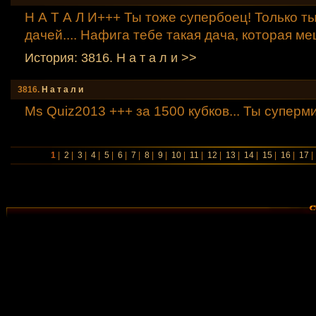
Н А Т А Л И+++ Ты тоже супербоец! Только ты
дачей.... Нафига тебе такая дача, которая м
История: 3816. Н а т а л и >>
3816.
Н а т а л и
Ms Quiz2013 +++ за 1500 кубков... Ты суперми
1
|
2
|
3
|
4
|
5
|
6
|
7
|
8
|
9
|
10
|
11
|
12
|
13
|
14
|
15
|
16
|
17