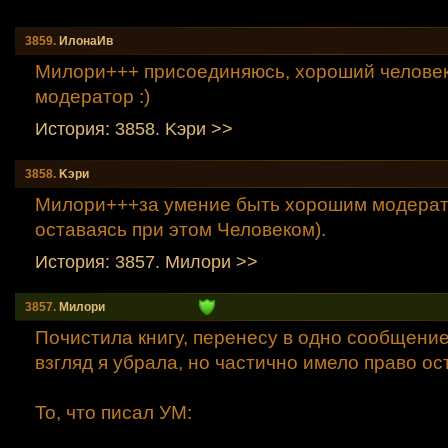
3859.
ИлонаИв
Милори+++ присоединяюсь, хороший челове
модератор :)
История: 3858. Kэpи >>
3858.
Kэpи
Милори+++за умение быть хорошим модерат
оставаясь при этом Человеком).
История: 3857. Милори >>
3857.
Милори
Почистила книгу, перенесу в одно сообщение
взгляд я убрала, но частично имело право ос
То, что писал УМ: