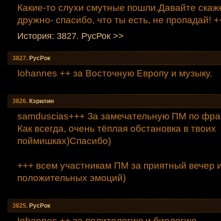
Какие-то слухи смутные пошли.Давайте скаж
дружно- спасибо, что ты есть, не пропадай! +
История: 3827. РусРок >>
3827.
РусРок
Iohannes ++ за Восточную Европу и музыку.
3826.
Кэрилин
samduscias+++ За замечательную ПМ по фра
Как всегда, очень тёплая обстановка в твоих
поймишках)Спасибо)
+++ всем участникам ПМ за приятный вечер 
положительных эмоций)
3825.
РусРок
Iohannes ++ за политологию и биологию