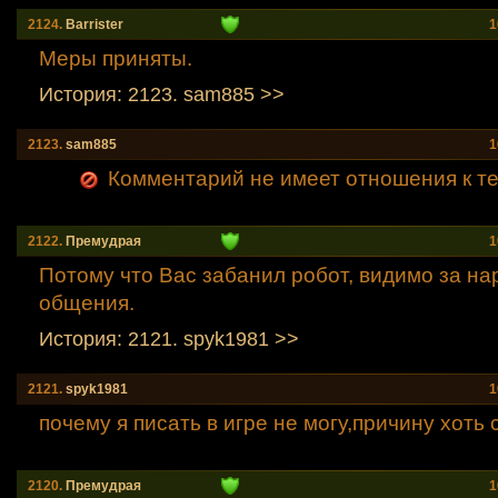
2124.
Barrister
1
Меры приняты.
История: 2123. sam885 >>
2123.
sam885
1
Комментарий не имеет отношения к теме
2122.
Премудрая
1
Потому что Вас забанил робот, видимо за н
общения.
История: 2121. spyk1981 >>
2121.
spyk1981
1
почему я писать в игре не могу,причину хоть
2120.
Премудрая
1