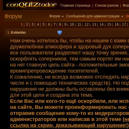
Главная страница
|
Списки рангов
|
Фо
Форум
Форум
Сообщения для администрации
О
1
|
2
|
3
|
4
|
5
|
6
|
7
|
8
|
9
|
10
|
11
|
12
|
13
|
14
|
15
|
16
|
17
1.
Kolombo
Нам очень хотелось бы, чтобы на нашем с вами 
дружелюбная атмосфера и здоровый дух соперн
все пользователи разделяют нашу точку зрения,
оскорблять соперников, тем самым портят им на
на нет главную цель сайта - положительные эмо
времяпрепровождение посетителей.
К сожалению, не всегда возможно отследить на
числе и с помощью технических средств). Но п
нарушения не должны быть оставлены без вним
для этой цели и создана эта тема.
Если Вас или кого-то ещё оскорбили, или ис
на сайте, Вы можете проинформировать нас 
отправив сообщение кому-то из модераторов
администраторов или написав в этой теме
(н
ссылка на скрин, доказывающий нарушение!)