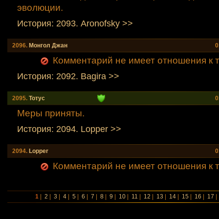
эволюции.
История: 2093. Aronofsky >>
2096.
Mонгол Джан
0
Комментарий не имеет отношения к т
История: 2092. Bagirа >>
2095.
Тотус
0
Меры приняты.
История: 2094. Lopper >>
2094.
Lopper
0
Комментарий не имеет отношения к т
1
|
2
|
3
|
4
|
5
|
6
|
7
|
8
|
9
|
10
|
11
|
12
|
13
|
14
|
15
|
16
|
17