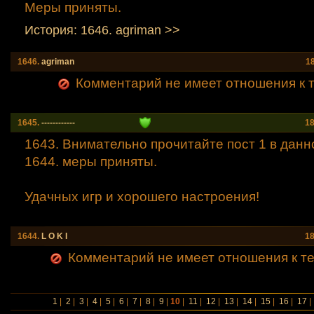
Меры приняты.
История: 1646. agriman >>
1646.
agriman
1
Комментарий не имеет отношения к т
1645.
------------
18
1643. Внимательно прочитайте пост 1 в данн
1644. меры приняты.
Удачных игр и хорошего настроения!
1644.
L O K I
18
Комментарий не имеет отношения к теме (
1
|
2
|
3
|
4
|
5
|
6
|
7
|
8
|
9
|
10
|
11
|
12
|
13
|
14
|
15
|
16
|
17