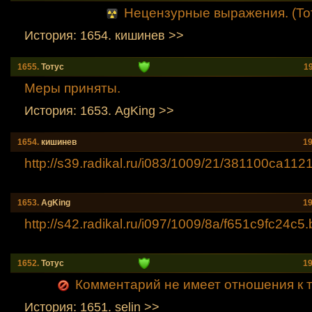
Нецензурные выражения. (То
История: 1654. кишинев >>
1655.
Тотус
1
Меры приняты.
История: 1653. AgKing >>
1654.
кишинев
19
http://s39.radikal.ru/i083/1009/21/381100ca112
1653.
AgKing
19
http://s42.radikal.ru/i097/1009/8a/f651c9fc24c
5
1652.
Тотус
19
Комментарий не имеет отношения к т
История: 1651. selin >>