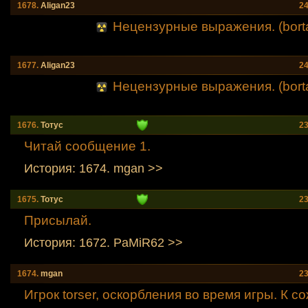
1678.
Aligan23
24
Нецензурные выражения. (borta
1677.
Aligan23
24
Нецензурные выражения. (borta
1676.
Тотус
23
Читай сообщение 1.
История: 1674. mgan >>
1675.
Тотус
23
Присылай.
История: 1672. PaMiR62 >>
1674.
mgan
23
Игрок torser, оскорбления во время игры. К с