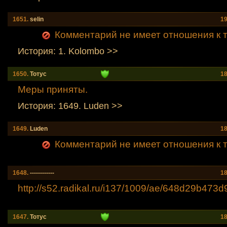
1651.
selin
19
Комментарий не имеет отношения к т
История: 1. Kolombo >>
1650.
Тотус
18
Меры приняты.
История: 1649. Luden >>
1649.
Luden
18
Комментарий не имеет отношения к т
1648.
------------
18
http://s52.radikal.ru/i137/1009/ae/648d29b473d
1647.
Тотус
18