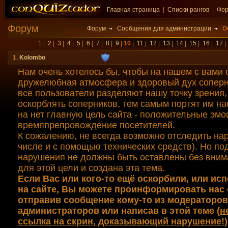
Главная страница
|
Списки рангов
|
Фо
Форум
Форум
Сообщения для администрации
О
1
|
2
|
3
|
4
|
5
|
6
|
7
|
8
|
9
|
10
|
11
|
12
|
13
|
14
|
15
|
16
|
17
1.
Kolombo
Нам очень хотелось бы, чтобы на нашем с вами 
дружелюбная атмосфера и здоровый дух соперн
все пользователи разделяют нашу точку зрения,
оскорблять соперников, тем самым портят им на
на нет главную цель сайта - положительные эмо
времяпрепровождение посетителей.
К сожалению, не всегда возможно отследить на
числе и с помощью технических средств). Но п
нарушения не должны быть оставлены без вним
для этой цели и создана эта тема.
Если Вас или кого-то ещё оскорбили, или ис
на сайте, Вы можете проинформировать нас 
отправив сообщение кому-то из модераторов
администраторов или написав в этой теме
(н
ссылка на скрин, доказывающий нарушение!)