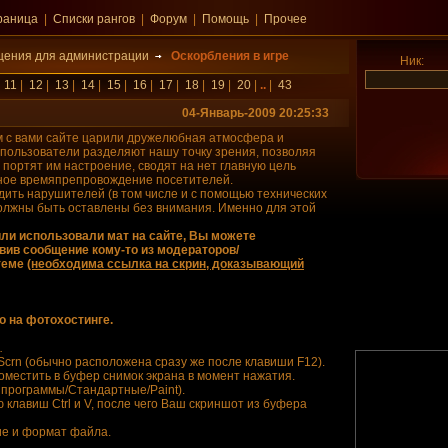
раница
|
Списки рангов
|
Форум
|
Помощь
|
Прочее
ения для администрации
Оскорбления в игре
Ник:
|
11
|
12
|
13
|
14
|
15
|
16
|
17
|
18
|
19
|
20
|
..
|
43
04-Январь-2009 20:25:33
м с вами сайте царили дружелюбная атмосфера и
 пользователи разделяют нашу точку зрения, позволяя
 портят им настроение, сводят на нет главную цель
тное времяпрепровождение посетителей.
дить нарушителей (в том числе и с помощью технических
олжны быть оставлены без внимания. Именно для этой
или использовали мат на сайте, Вы можете
вив сообщение кому-то из модераторов/
 теме
(необходима ссылка на скрин, доказывающий
о на фотохостинге.
.
tScrn (обычно расположена сразу же после клавиши F12).
поместить в буфер снимок экрана в момент нажатия.
е программы/Стандартные/Paint).
клавиш Ctrl и V, после чего Ваш скриншот из буфера
ие и формат файла.