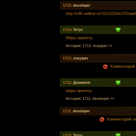
1715.
developer
http://s46.radikal.ru/i111/1010/e1/52aa
1714.
Тотус
Меры приняты.
История: 1713. snayiper >>
1713.
snayiper
Комментарий н
1712.
Джамиля
меры приняты
История: 1711. developer >>
1711.
developer
Комментарий не
1710.
Тотус