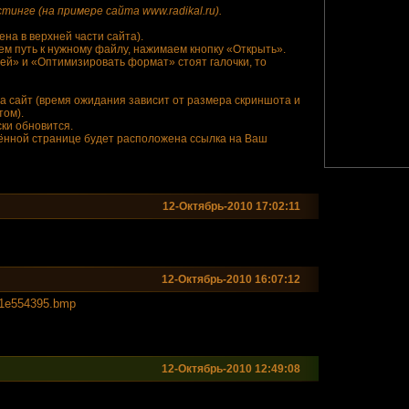
нге (на примере сайта www.radikal.ru).
на в верхней части сайта).
ем путь к нужному файлу, нажимаем кнопку «Открыть».
лей» и «Оптимизировать формат» стоят галочки, то
на сайт (время ожидания зависит от размера скриншота и
том).
ски обновится.
лённой странице будет расположена ссылка на Ваш
12-Октябрь-2010 17:02:11
12-Октябрь-2010 16:07:12
71e5543
95.bmp
12-Октябрь-2010 12:49:08