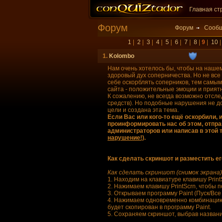
Главная ст
Форум
Форум
Сообщ
1
|
2
|
3
|
4
|
5
|
6
|
7
|
8
|
9
|
10
1.
Kolombo
Нам очень хотелось бы, чтобы на наше
здоровый дух соперничества. Но не все
себе оскорблять соперников, тем самым
сайта - положительные эмоции и прия
К сожалению, не всегда возможно отсле
средств). Но подобные нарушения не д
цели и создана эта тема.
Если Вас или кого-то ещё оскорбили, 
проинформировать нас об этом, отпра
администраторов или написав в этой
нарушение!)
.
Как сделать скриншот и разместить ег
Как сделать скриншот (снимок экрана)
1. Находим на клавиатуре клавишу Prin
2. Нажимаем клавишу PrintScrn, чтобы 
3. Открываем программу Paint (Пуск/Вс
4. Нажимаем одновременно комбинацию 
будет скопирован в программу Paint.
5. Сохраняем скриншот, выбрав назван