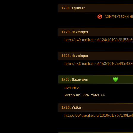
1730.
agriman
Комментарий не
1729.
developer
http://s49.radikal.ru/i124/1010/a6/153b
1728.
developer
http://s56.radikal.ru/i153/1010/e4/0c43
1727.
Джамиля
принято
История: 1726. Yatka >>
1726.
Yatka
http://i064.radikal.ru/1010/d1/757139ba