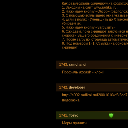
Как разместить скриншот на фотохости
1. Заходим на сайт www.radikal.ru.
2. Нажимаем кнопку «Обзор» (расположе
3. С помощью всплывшего окна указыва
4. Если в полях «Уменьшить до Х пиксе
убираем их.
5. Нажимаем кнопку «Загрузить».
6. Ожидаем, пока скриншот загрузится 
скорости Вашего соединения с интерне
7. После загрузки страница автоматиче
8. Под номером 1 (1. Ссылка) на обнов
скриншот.
1743.
ramchandr
Профиль azcash - клон!
1742.
developer
http://s002.radikal.ru/i200/1010/d5/5cd
подсказка
1741.
Тотус
Меры приняты.