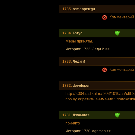
1735.
romanpetrgu
Комментарий н
1734.
Тотус
Меры приняты.
История: 1733. Леди И >>
1733.
Леди И
Комментарий н
1732.
developer
http://s004.radikal.ru/i208/1010/aa/c9b2
прошу обратить внимание : подсказка 
1731.
Джамиля
принято
История: 1730. agriman >>