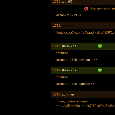
1720.
anna80
Комментарий не
История: 1719. >>
1719.
------------
Подсказка( http://s45.radikal.ru/i108/
1718.
Джамиля
принято
История: 1715. developer >>
1717.
Джамиля
принято
История: 1716. agriman >>
1716.
agriman
прошу принять меры
http://s45.radikal.ru/i107/1010/9a/3e38