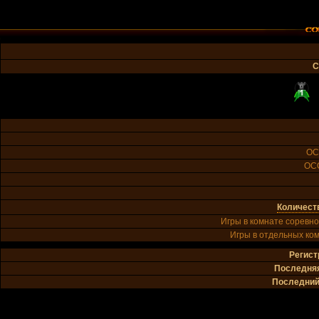
С
ОС
ОС
Количест
Игры в комнате соревно
Игры в отдельных ком
Регист
Последняя
Последний