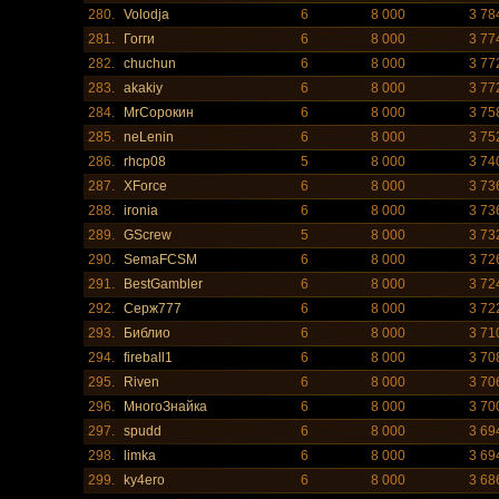
280.
Volodja
6
8 000
3 78
281.
Гогги
6
8 000
3 77
282.
chuchun
6
8 000
3 77
283.
akakiy
6
8 000
3 77
284.
MrСорокин
6
8 000
3 75
285.
neLenin
6
8 000
3 75
286.
rhcp08
5
8 000
3 74
287.
XForce
6
8 000
3 73
288.
ironia
6
8 000
3 73
289.
GScrew
5
8 000
3 73
290.
SemaFCSM
6
8 000
3 72
291.
BestGambler
6
8 000
3 72
292.
Серж777
6
8 000
3 72
293.
Библио
6
8 000
3 71
294.
fireball1
6
8 000
3 70
295.
Riven
6
8 000
3 70
296.
МногоЗнайка
6
8 000
3 70
297.
spudd
6
8 000
3 69
298.
limka
6
8 000
3 69
299.
ky4ero
6
8 000
3 68