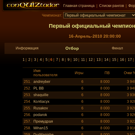
Главная страница
|
Списки рангов
|
Фо
Чемпионат:
Первый официальный чемпион
16-Апрель-2010 20:00:00
Отбор
Информация
Финал
1
|
2
|
3
|
4
|
5
|
6
|
7
|
8
|
9
|
10
|
11
|
12
|
13
|
14
|
15
|
16
|
17
Имя
Игры
ПВ
Очки 
пользователя
251.
andreyber
6
8 000
3 94
252.
PL BB
6
8 000
3 94
253.
shaquille
6
8 000
3 93
254.
Колбасух
6
8 000
3 92
255.
Rusakov
6
8 000
3 92
256.
podarok
6
8 000
3 92
257.
Премудрая
6
8 000
3 92
258.
Mihan15
6
8 000
3 91
259.
DurManishe
6
8 000
3 91