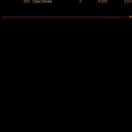
300.
Гори Огнём
6
8 000
3 67