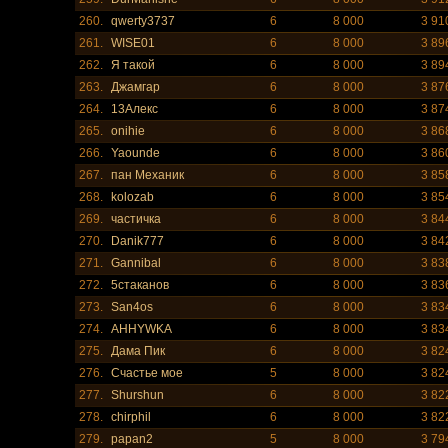
260.
qwerty3737
6
8 000
3 91
261.
WISE01
6
8 000
3 89
262.
Я такой
6
8 000
3 89
263.
Джамгар
6
8 000
3 87
264.
13Алекс
6
8 000
3 87
265.
onihiе
6
8 000
3 86
266.
Yaounde
6
8 000
3 86
267.
пан Механик
6
8 000
3 85
268.
kolozab
6
8 000
3 85
269.
частичка
6
8 000
3 84
270.
Danik777
6
8 000
3 84
271.
Gannibal
6
8 000
3 83
272.
5стаканов
6
8 000
3 83
273.
San4os
6
8 000
3 83
274.
AHHYWKA
6
8 000
3 83
275.
Дама Пик
6
8 000
3 82
276.
Счастье мое
5
8 000
3 82
277.
Shurshun
6
8 000
3 82
278.
chirphil
6
8 000
3 82
279.
papan2
5
8 000
3 79