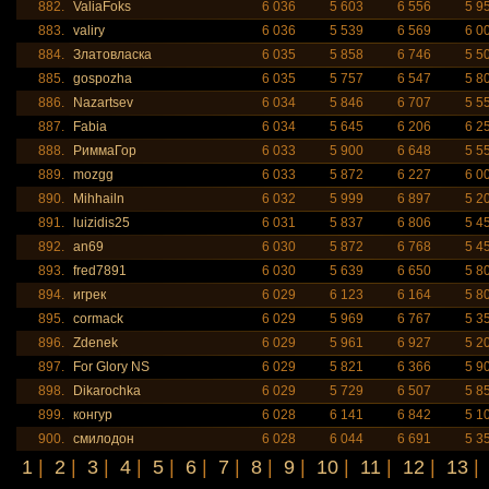
882.
ValiaFoks
6 036
5 603
6 556
5 9
883.
valiry
6 036
5 539
6 569
6 0
884.
Златовласка
6 035
5 858
6 746
5 5
885.
gospozha
6 035
5 757
6 547
5 8
886.
Nazartsev
6 034
5 846
6 707
5 5
887.
Fabia
6 034
5 645
6 206
6 2
888.
РиммаГор
6 033
5 900
6 648
5 5
889.
mozgg
6 033
5 872
6 227
6 0
890.
Mihhailn
6 032
5 999
6 897
5 2
891.
luizidis25
6 031
5 837
6 806
5 4
892.
an69
6 030
5 872
6 768
5 4
893.
fred7891
6 030
5 639
6 650
5 8
894.
игрек
6 029
6 123
6 164
5 8
895.
cormack
6 029
5 969
6 767
5 3
896.
Zdenek
6 029
5 961
6 927
5 2
897.
For Glory NS
6 029
5 821
6 366
5 9
898.
Dikarochka
6 029
5 729
6 507
5 8
899.
конгур
6 028
6 141
6 842
5 1
900.
смилодон
6 028
6 044
6 691
5 3
1
|
2
|
3
|
4
|
5
|
6
|
7
|
8
|
9
|
10
|
11
|
12
|
13