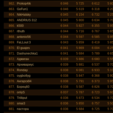
862.
Prokop4ik
6 046
5 725
6 612
5 8
863.
GoFun1
6 046
5 619
6 318
6 2
864.
NikHatsky
6 045
6 154
6 732
5 2
865.
ANDRIUS 312
6 045
5 800
6 634
5 7
866.
k500
6 044
5 827
6 355
5 9
867.
rthuth
6 044
5 716
6 767
5 6
868.
antonio56
6 044
5 597
6 585
5 9
869.
FaLLout 3
6 043
5 859
6 419
5 8
870.
El guajes
6 041
5 869
6 004
6 2
871.
Dashunechka1
6 041
5 684
5 789
6 6
872.
Аджиган
6 039
5 886
6 680
5 5
873.
Архивариус
6 039
5 881
6 537
5 7
874.
Ronday
6 038
6 081
6 933
5 1
875.
oygbo8yg
6 038
5 847
6 368
5 9
876.
Ангарск94
6 038
5 791
6 373
5 9
877.
Борец60
6 038
5 587
6 826
5 7
878.
onlyS
6 037
5 787
6 723
5 6
879.
Trilliput
6 036
5 873
6 534
5 7
880.
smai3
6 036
5 850
6 757
5 5
881.
пастора
6 036
5 684
6 725
5 7