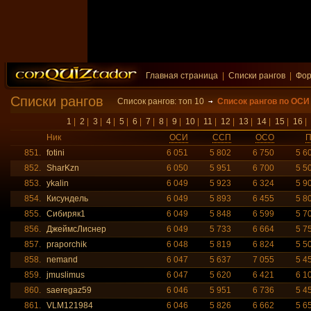
Главная страница
|
Списки рангов
|
Фо
Списки рангов
Список рангов: топ 10
Список рангов по ОСИ
1
|
2
|
3
|
4
|
5
|
6
|
7
|
8
|
9
|
10
|
11
|
12
|
13
|
14
|
15
|
16
|
Ник
ОСИ
ССП
ОСО
851.
fotini
6 051
5 802
6 750
5 6
852.
SharKzn
6 050
5 951
6 700
5 5
853.
ykalin
6 049
5 923
6 324
5 9
854.
Кисундель
6 049
5 893
6 455
5 8
855.
Сибиряк1
6 049
5 848
6 599
5 7
856.
ДжеймсЛиснер
6 049
5 733
6 664
5 7
857.
praporchik
6 048
5 819
6 824
5 5
858.
nemand
6 047
5 637
7 055
5 4
859.
jmuslimus
6 047
5 620
6 421
6 1
860.
saeregaz59
6 046
5 951
6 736
5 4
861.
VLM121984
6 046
5 826
6 662
5 6