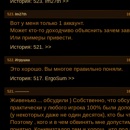
История: 523. Im27th >>
523.
Im27th
1
Вот у меня только 1 аккаунт.
Может кто-то доходчиво объяснить зачем за
Или примеры привести.
История: 521. >>
522.
Игрушкa
1
Это хорошо. Вы многое правильно поняли.
История: 517. ErgoSum >>
521.
------------
1
Живенько.... обсудили ) Собственно, что обс
практически у любого игрока 100% были допо
(у некоторых даже не один десяток), кто бы ч
Поэтому , кого и в чем обвинять мне допусти
понятно. Конквизтадор тем и хорош , что под