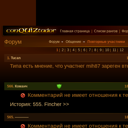
Главная страница
|
Списки рангов
|
Фо
Форум
Форум
Общение
Повторные участники
1
|
2
|
3
|
4
|
5
|
6
|
7
|
8
|
9
|
10
|
11
|
12
1.
Tucan
Типа есть мнение, что участнег mih87 зареген вт
566.
Команч
1
Комментарий не имеет отношения к теме
История: 555. Fincher >>
565.
------------
1
Комментарий не имеет отношения к теме