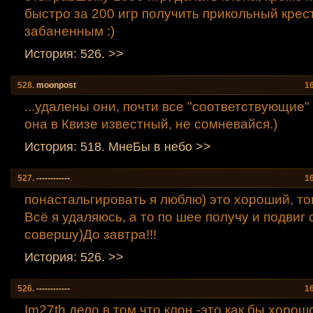
быстро за 200 игр получить прикольный крес
забаненным :)
История: 526. >>
528.
moonpost
1
...удалены они, почти все "соответствующие" 
она в Квизе известный, не сомневайся.)
История: 518. МнеБы в небо >>
527.
------------
1
понастальгировать я люблю) это хороший, тонк
Всё я удаляюсь, а то по шее получу и подвиг 
совершу)До завтра!!!
История: 526. >>
526.
------------
1
Im27th дело в том,что клон -это как бы хорош