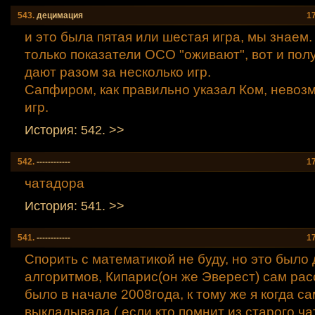
543.
децимация
1
и это была пятая или шестая игра, мы знаем.
только показатели ОСО "оживают", вот и полу
дают разом за несколько игр.
Сапфиром, как правильно указал Ком, невозм
игр.
История: 542. >>
542.
------------
1
чатадора
История: 541. >>
541.
------------
1
Спорить с математикой не буду, но это было
алгоритмов, Кипарис(он же Эверест) сам рас
было в начале 2008года, к тому же я когда с
выкладывала ( если кто помнит из старого ча