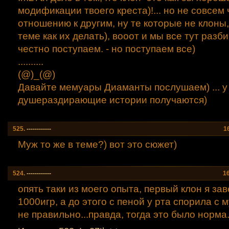
модификации твоего креста)!... но не совсем 
отношению к другим, ну те которые не клоны,
теме как их делать), вооот и мы все тут разби
честно поступаем. - но поступаем все)
..........
(@)_(@)
Давайте мемуары Диаманты послушаем) ... у
душераздирающие истории получаются)
525.
------------
1
Муж то же в теме?) вот это сюжет)
524.
------------
1
опять таки из моего опыта, первый клон я зав
1000игр, а до этого с пеной у рта спорила с 
не правильно...правда, тогда это было норма.