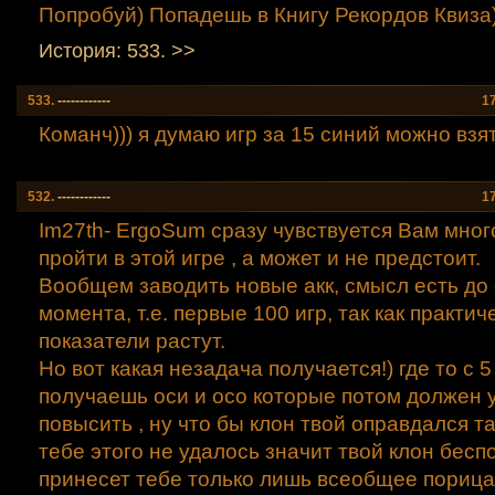
Попробуй) Попадешь в Книгу Рекордов Квиза
История: 533. >>
533.
------------
1
Команч))) я думаю игр за 15 синий можно взят
532.
------------
1
Im27th- ErgoSum сразу чувствуется Вам мног
пройти в этой игре , а может и не предстоит.
Вообщем заводить новые акк, смысл есть до
момента, т.е. первые 100 игр, так как практич
показатели растут.
Но вот какая незадача получается!) где то с 5 
получаешь оси и осо которые потом должен 
повысить , ну что бы клон твой оправдался та
тебе этого не удалось значит твой клон бесп
принесет тебе только лишь всеобщее порицан