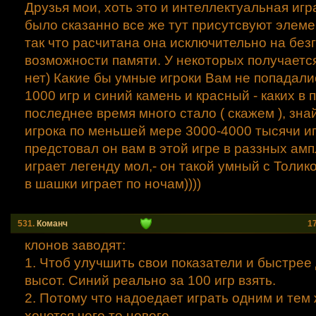
Друзья мои, хоть это и интеллектуальная игра
было сказанно все же тут присутсвуют элемент
так что расчитана она исключительно на бе
возможности памяти. У некоторых получаетс
нет) Какие бы умные игроки Вам не попадалис
1000 игр и синий камень и красный - каких в 
последнее время много стало ( скажем ), зна
игрока по меньшей мере 3000-4000 тысячи иг
предстовал он вам в этой игре в раззных амп
играет легенду мол,- он такой умный с Толи
в шашки играет по ночам))))
531.
Команч
1
клонов заводят:
1. Чтоб улучшить свои показатели и быстрее
высот. Синий реально за 100 игр взять.
2. Потому что надоедает играть одним и тем 
хочется чего то нового.