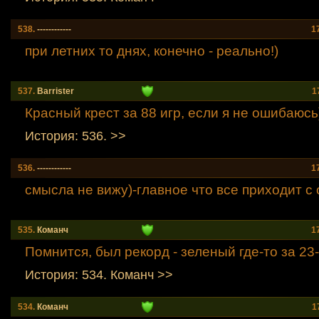
538.
------------
1
при летних то днях, конечно - реально!)
537.
Barrister
1
Красный крест за 88 игр, если я не ошибаюсь
История: 536. >>
536.
------------
1
смысла не вижу)-главное что все приходит с
535.
Команч
1
Помнится, был рекорд - зеленый где-то за 23-
История: 534. Команч >>
534.
Команч
1