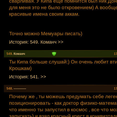
сварливая. У Кипа еще помнится был ник Дон 
для меня это не было откровением) А вообще
красивые имена своим аккам.
Точно можно Мемуары писать)
История: 549. Команч >>
549.
Команч
1
Ты Кипа больше слушай:) Он очень любит вт
Крошкам)
История: 541. >>
548.
------------
1
Почему же , ты можешь предумать себе леге
позиционировать - как доктор физико-математ
что именно ты запустил в космос , все что м
запускать) и взял красный крест в конквизта