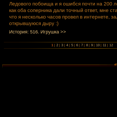
Ледового побоища и я ошибся почти на 200 лет
как оба соперника дали точный ответ, мне ст
что я несколько часов провел в интернете, з
открывшуюся дыру :)
История: 516. Игрушкa >>
1
|
2
|
3
|
4
|
5
|
6
|
7
|
8
|
9
|
10
|
11
|
12