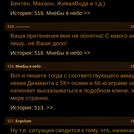
Бентен, Махаон, ЖиваяВода и т.д.)
История: 518. МнеБы в небо >>
519.
------------
1
Ваша притенения мне не понятна! С какого ак
пишу...не Ваше дело!
История: 518. МнеБы в небо >>
518.
МнеБы в небо
1
Вот и пишите тогда с соответствующего аккау
некая Диаманта с 5К+ осями и 66-ю играми з
начинает высказываться в подобном ключе, 
мере странно.
История: 513. >>
517.
ErgoSum
1
Ну т.е. ситуация сводится к тому, что, начиная