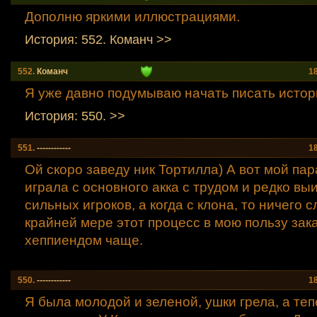
Дополню яркими иллюстрациями.
История: 552. Команч >>
552.
Команч
1
Я уже давно подумываю начать писать истор
История: 550. >>
551.
------------
1
Ой скоро заведу ник Тортилла) А вот мой пар
играла с основного акка с трудом и редко вы
сильных игроков, а когда с клона, то ничего с
крайней мере этот процесс в мою пользу зак
хеппиендом чаще.
550.
------------
1
Я была молодой и зеленой, ушки грела, а теп