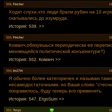
556.
Fincher
1
Ходят слухи,что люди брали рубин на 10 игре
скатывались до изумруда.
История: 539. >>
555.
Fincher
1
Команч,обязуешься периодически её перепис
меняющейся политической конъюнктуре?)
История: 552. Команч >>
554.
Im27th
1
Я обычно более категоричен и называю таки
несамодостаточными, но Ваше слово "стесн
понравилось, буду теперь его применять.
История: 547. ErgoSum >>
553.
Тотус
1