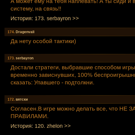
А может ему на тебя наплевать! А ты сиди и 
систему, на связь!!
История: 173. serbayron >>
174.
Dragenvali
Да нету особой тактики)
173.
serbayron
Достали стратеги, выбравшие способом игр
временно зависнувших, 100% беспроигрышны
сказать: Упавшего - подтолкни.
172.
вятски
Согласен.В игре можно делать все, что Н
ПРАВИЛАМИ.
История: 120. zhelon >>