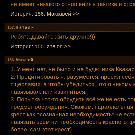
не имеет никакого отношения к тактике и стр
История: 156. Маккавей >>
157.
Н а т а л и
Ребята,давайте жить дружно!))
История: 155. zhelon >>
156.
Маккавей
1. У меня нет, не было и не будет ника Квазар
2. Процитировать я, разумеется, просил себя 
тщеславия, а чтобы убедиться, что я никому 
навязывал, или извиниться.
3. Попытка что-то обсудить всё же не есть п
предмет обсуждения. Скажем, параллельная
крест как осознанная необходимость* не ест
навязать всем ни необходимость красного кре
более, сам этот крест)