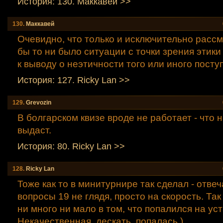
История: 130. Маккавей >>
130.
Маккавей
Очевидно, что только и исключительно расс
бы то ни было ситуации с точки зрения этик
к выводу о неэтичности того или иного поступ
История: 127. Ricky Lаn >>
129.
Grevozin
В болгарском квизе вроде не работает - что 
выдаст.
История: 80. Ricky Lаn >>
128.
Ricky Lаn
Тоже как то в минитурнире так сделал - отвеч
вопросы 19 не глядя, просто на скорость. Та
ни много ни мало в том, что попалился на уст
Некачественная, дескать, попалась.)