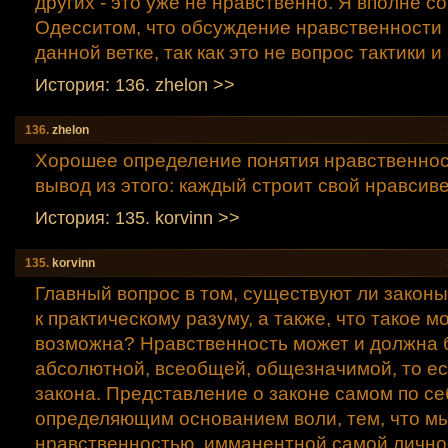
других - это уже не нравственно. Я вполне со
Одесситом, что обсуждение нравственности 
данной ветке, так как это не вопрос тактики и
История: 136. zhelon >>
136.
zhelon
Хорошее определение понятия нравственнос
вывод из этого: каждый строит свой нравсив
История: 135. korvinn >>
135.
korvinn
Главный вопрос в том, существуют ли закон
к практическому разуму, а также, что такое м
возможна? Нравственность может и должна 
абсолютной, всеобщей, общезначимой, то е
закона. Представление о законе самом по се
определяющим основанием воли, тем, что м
нравственностью, имманентной самой лично