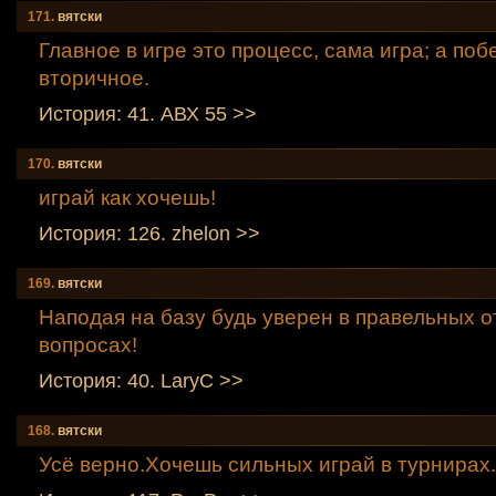
171.
вятски
Главное в игре это процесс, сама игра; а поб
вторичное.
История: 41. АВХ 55 >>
170.
вятски
играй как хочешь!
История: 126. zhelon >>
169.
вятски
Наподая на базу будь уверен в правельных отв
вопросах!
История: 40. LaryC >>
168.
вятски
Усё верно.Хочешь сильных играй в турнирах.