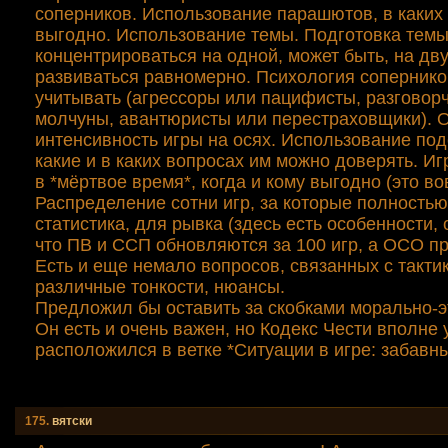
соперников. Использование парашютов, в каких
выгодно. Использование темы. Подготовка темы
концентрироваться на одной, может быть, на дв
развиваться равномерно. Психология сопернико
учитывать (агрессоры или пацифисты, разговор
молчуны, авантюристы или перестраховщики). 
интенсивность игры на осях. Использование подс
какие и в каких вопросах им можно доверять. Иг
в *мёртвое время*, когда и кому выгодно (это во
Распределение сотни игр, за которые полность
статистика, для рывка (здесь есть особенности, 
что ПВ и ССП обновляются за 100 игр, а ОСО пр
Есть и еще немало вопросов, связанных с тактик
различные тонкости, нюансы.
Предложил бы оставить за скобками морально-эт
Он есть и очень важен, но Кодекс Чести вполне
расположился в ветке *Ситуации в игре: забавны
175.
вятски