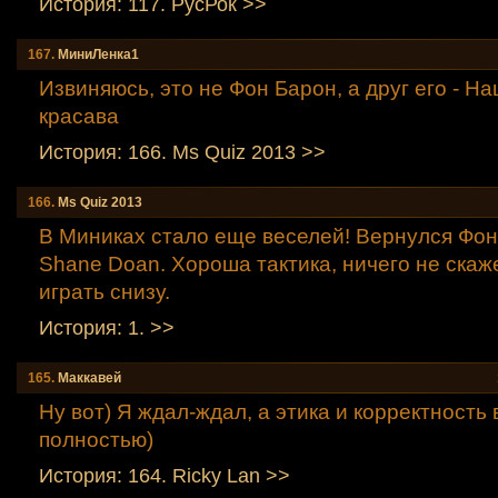
История: 117. РусРок >>
167.
МиниЛенка1
Извиняюсь, это не Фон Барон, а друг его - На
красава
История: 166. Мs Quiz 2013 >>
166.
Мs Quiz 2013
В Миниках стало еще веселей! Вернулся Фон
Shane Doan. Хороша тактика, ничего не ска
играть снизу.
История: 1. >>
165.
Маккавей
Ну вот) Я ждал-ждал, а этика и корректность
полностью)
История: 164. Ricky Lаn >>