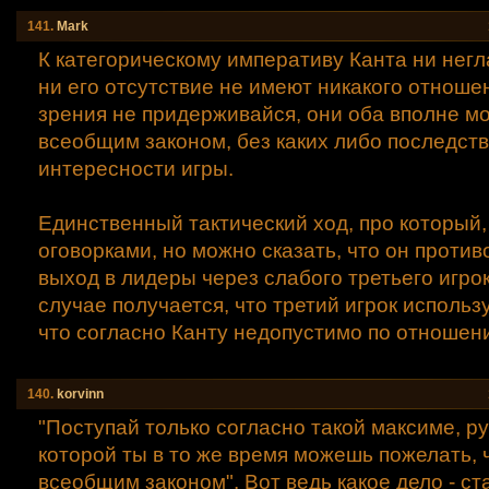
141.
Mаrk
К категорическому императиву Канта ни негл
ни его отсутствие не имеют никакого отношен
зрения не придерживайся, они оба вполне мо
всеобщим законом, без каких либо последств
интересности игры.
Единственный тактический ход, про который, 
оговорками, но можно сказать, что он против
выход в лидеры через слабого третьего игрок
случае получается, что третий игрок использу
что согласно Канту недопустимо по отношени
140.
korvinn
"Поступай только согласно такой максиме, р
которой ты в то же время можешь пожелать, 
всеобщим законом". Вот ведь какое дело - с