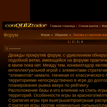
Главная страница
|
Списки рангов
|
Фо
Форум
Форум
Общение
Тактика и стратегия игр
1
|
2
|
3
|
4
1.
------------
Дважды прокрутив форум, с удивлением обнару
подобной ветки, имеющейся на форуме практиче
в квизе пока нет. Между тем, конквизтадор явля
интеллектуальной игрой с элементами стратегии
*элементов* немало. Начиная от классического
территориями непосредственно в игре до долго
планирования рывка вверх по рейтингу.
Расположение базы и его влияние на стиль игр
территорий. Особенности игры за красного/жёлт
Стратегия игры при выигрыше/проигрыше распр
Стратегия игры против номинально сильных/сл