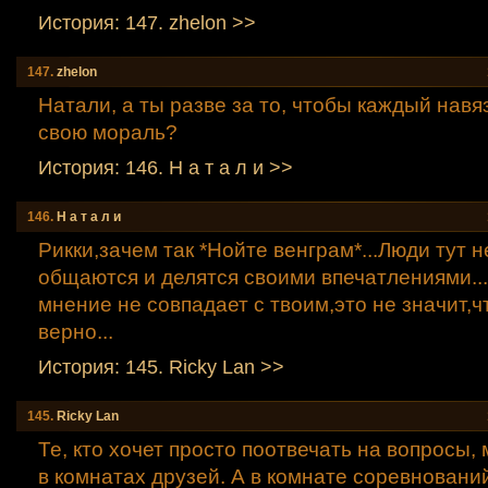
История: 147. zhelon >>
147.
zhelon
Натали, а ты разве за то, чтобы каждый нав
свою мораль?
История: 146. Н а т а л и >>
146.
Н а т а л и
Рикки,зачем так *Нойте венграм*...Люди тут н
общаются и делятся своими впечатлениями...
мнение не совпадает с твоим,это не значит,ч
верно...
История: 145. Ricky Lаn >>
145.
Ricky Lаn
Те, кто хочет просто поотвечать на вопросы, 
в комнатах друзей. А в комнате соревнований 