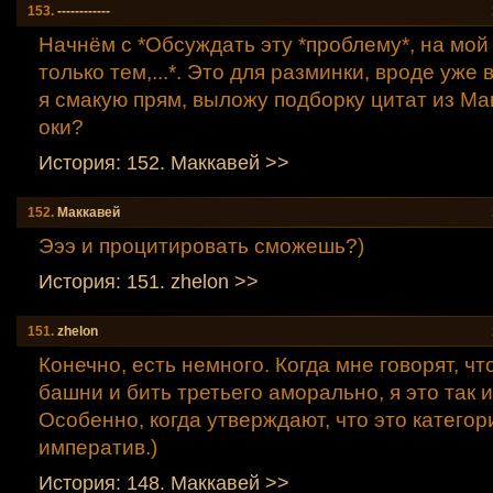
153.
------------
Начнём с *Обсуждать эту *проблему*, на мой 
только тем,...*. Это для разминки, вроде уже 
я смакую прям, выложу подборку цитат из Мак
оки?
История: 152. Маккавей >>
152.
Маккавей
Эээ и процитировать сможешь?)
История: 151. zhelon >>
151.
zhelon
Конечно, есть немного. Когда мне говорят, чт
башни и бить третьего аморально, я это так 
Особенно, когда утверждают, что это категор
императив.)
История: 148. Маккавей >>