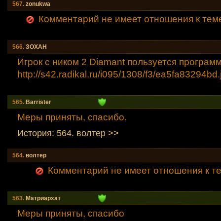
567.
zonukwa
Комментарий не имеет отношения к тем
566.
ЗОXАН
Игрок с ником 2 Diamant пользуется програм
http://s42.radikal.ru/i095/1308/f3/ea5fa83294b
d.
565.
Barrister
Меры приняты, спасибо.
История: 564. волтер >>
564.
волтер
Комментарий не имеет отношения к теме
563.
Mатриархат
Меры приняты, спасибо