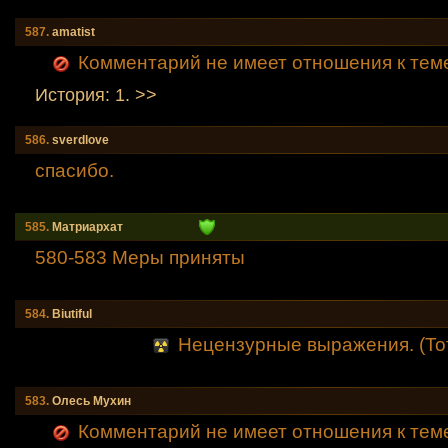
587.
amatist
Комментарий не имеет отношения к тем
История: 1. >>
586.
sverdlove
спасибо.
585.
Mатриархат
580-583 Меры приняты
584.
Вiutiful
Нецензурные выражения. (То
583.
Олесь Мухин
Комментарий не имеет отношения к тем