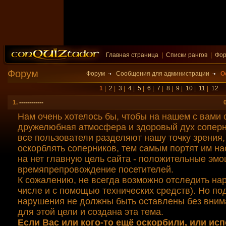
Главная страница
|
Списки рангов
|
Фо
Форум
Форум
Сообщения для администрации
О
1
|
2
|
3
|
4
|
5
|
6
|
7
|
8
|
9
|
10
|
11
|
12
1.
------------
Нам очень хотелось бы, чтобы на нашем с вами 
дружелюбная атмосфера и здоровый дух соперн
все пользователи разделяют нашу точку зрения,
оскорблять соперников, тем самым портят им на
на нет главную цель сайта - положительные эмо
времяпрепровождение посетителей.
К сожалению, не всегда возможно отследить на
числе и с помощью технических средств). Но п
нарушения не должны быть оставлены без вним
для этой цели и создана эта тема.
Если Вас или кого-то ещё оскорбили, или ис