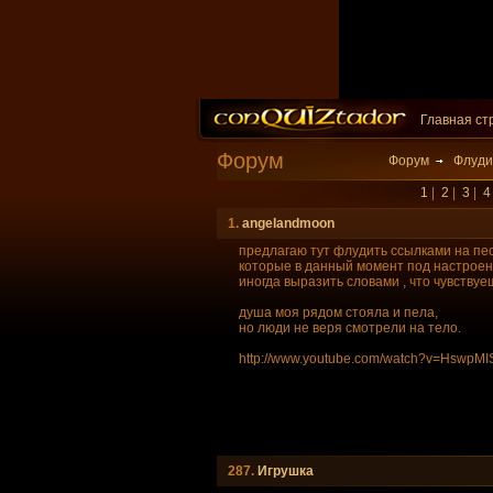
Главная ст
Форум
Форум
Флуди
1
|
2
|
3
|
4
1.
angelandmoon
предлагаю тут флудить ссылками на пес
которые в данный момент под настроен
иногда выразить словами , что чувствуе
душа моя рядом стояла и пела,
но люди не веря смотрели на тело.
http://www.youtube.com/watch?v=HswpMI
287.
Игрушкa