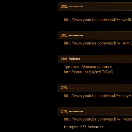
282.
------------
http://www.youtube.com/watch?v=wX
281.
------------
http://www.youtube.com/watch?v=Ar
280.
Volvox
Три окна. Машина времени.
http://youtu.be/jm2nzLTiGqQ
279.
------------
http://www.youtube.com/watch?v=xay
278.
------------
http://www.youtube.com/watch?v=rkks
История: 277. Volvox >>