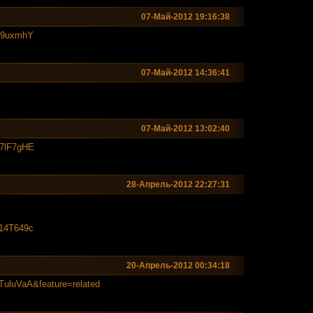
07-Май-2012 19:16:38
z29uxmhY
07-Май-2012 14:36:41
07-Май-2012 13:02:40
Z7lF7gHE
28-Апрель-2012 22:27:31
m14T649c
20-Апрель-2012 00:34:18
cTuluVaA&fea
ture=related