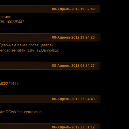
08-Апрель-2012 19:52:49
земле...
039_160235
442
08-Апрель-2012 19:24:25
 Девочкам Квиза посвящается)
=endscreen
&NR=1&v=zZQahh6Is1c
08-Апрель-2012 01:24:27
563/2
714.html
06-Апрель-2012 23:04:43
ipNrmOOw&fea
ture=related
06-Апрель-2012 22:31:12