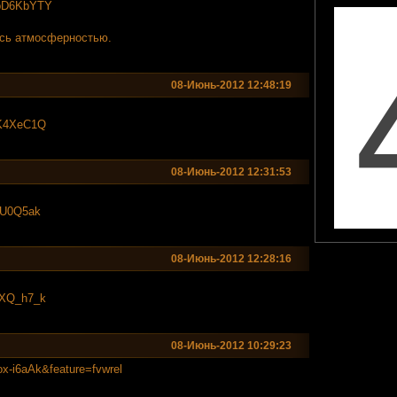
5pD6KbYTY
есь атмосферностью.
08-Июнь-2012 12:48:19
KK4XeC1Q
08-Июнь-2012 12:31:53
NU0Q5ak
08-Июнь-2012 12:28:16
sXQ_h7_k
08-Июнь-2012 10:29:23
ox-i6aAk&fea
ture=fvwrel