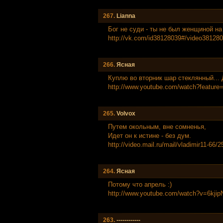
267.
Lianna
Бог не суди - ты не был женщиной на 
http://vk.com/id38128039#/video38128
266.
Ясная
Куплю во вторник шар стеклянный...
http://www.youtube.com/watch?feature
265.
Volvox
Путем окольным, вне сомненья,
Идет он к истине - без дум.
http://video.mail.ru/mail/vladimir11-66/2
264.
Ясная
Потому что апрель :)
http://www.youtube.com/watch?v=6kj
263.
------------