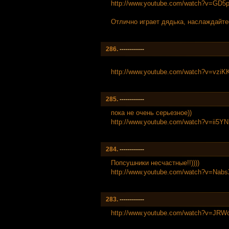
http://www.youtube.com/watch?v=GD
Отлично играет дядька, наслаждайт
286.
------------
http://www.youtube.com/watch?v=vzi
285.
------------
пока не очень серьезное))
http://www.youtube.com/watch?v=ii5Y
284.
------------
Попсушники несчастные!!))))
http://www.youtube.com/watch?v=Nab
283.
------------
http://www.youtube.com/watch?v=JRW