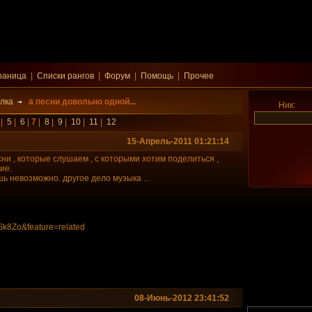
раница
|
Списки рангов
|
Форум
|
Помощь
|
Прочее
лка
а песни довольно одной...
Ник:
|
5
|
6
|
7
|
8
|
9
|
10
|
11
|
12
15-Апрель-2011 01:21:14
ни , которые слушаем , с которыми хотим поделиться ,
ие.
шь невозможно. другое дело музыка ...
Sk8Zo&fea
ture=related
08-Июнь-2012 23:41:52