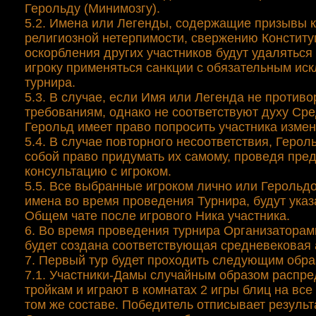
Герольду (Минимозгу).
5.2. Имена или Легенды, содержащие призывы к
религиозной нетерпимости, свержению Конститу
оскорбления других участников будут удаляться 
игроку применяться санкции с обязательным ис
турнира.
5.3. В случае, если Имя или Легенда не противо
требованиям, однако не соответствуют духу Ср
Герольд имеет право попросить участника измен
5.4. В случае повторного несоответствия, Герол
собой право придумать их самому, проведя пре
консультацию с игроком.
5.5. Все выбранные игроком лично или Герольдо
имена во время проведения Турнира, будут указ
Общем чате после игрового Ника участника.
6. Во время проведения турнира Организаторам
будет создана соответствующая средневековая
7. Первый тур будет проходить следующим обра
7.1. Участники-Дамы случайным образом распр
тройкам и играют в комнатах 2 игры блиц на все
том же составе. Победитель отписывает резуль