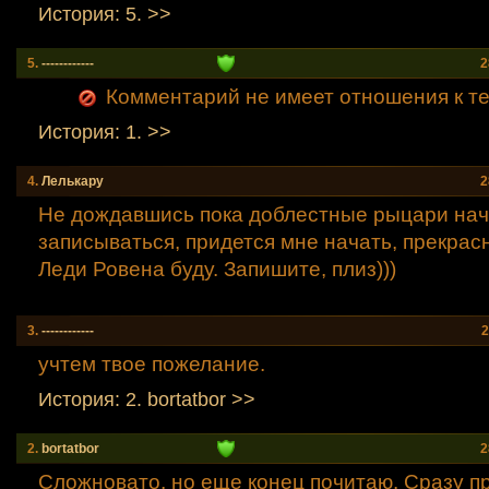
История: 5. >>
5.
------------
2
Комментарий не имеет отношения к теме (
История: 1. >>
4.
Лелькару
2
Не дождавшись пока доблестные рыцари нач
записываться, придется мне начать, прекрасн
Леди Ровена буду. Запишите, плиз)))
3.
------------
2
учтем твое пожелание.
История: 2. bortatbor >>
2.
bortatbor
2
Сложновато, но еще конец почитаю. Сразу п