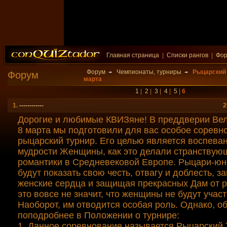
Главная страница
|
Списки рангов
|
Фо
Форум
Чемпионаты, турниры
Рыцарский 
Форум
марта
1
|
2
|
3
|
4
|
5
|
6
1.
------------
2
Дорогие и любимые КВИЗяне! В преддверии Вел
8 марта мы подготовили для вас особое соревн
рыцарский турнир. Его целью является воспеван
мудрости Женщины, как это делали странствую
романтики в Средневековой Европе. Рыцари-ю
будут показать свою честь, отвагу и доблесть, 
женские сердца и защищая прекрасных Дам от р
это вовсе не значит, что женщины не будут участ
Наоборот, им отводится особая роль. Однако, о
поподробнее в Положении о турнире:
1. Данное соревнование называется Рыцарский 