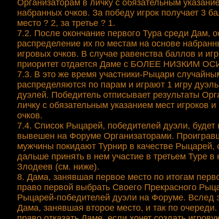
Организаторам в личку с обязательным указание
набранных очков. За победу игрок получает 3 ба
место ? 2, за третье ? 1.
7.2. После окончание первого Тура среди Дам, 
распределение их по местам на основе набранн
игровых очков. В случае равенства баллов и иг
приоритет отдается Даме с БОЛЕЕ НИЗКИМ ОС
7.3. В это же время участники-Рыцари случайны
распределяются по парам и играют 1 игру дуэль
дуэлей. Победитель отписывает результаты Орг
личку с обязательным указанием мест игроков и
очков.
7.4. Список Рыцарей, победителей дуэли, будет
вывешен на Форуме Организаторами. Проиграв
мужчины покидают Турнир в качестве Рыцарей, 
дальше принять в нем участие в третьем Туре в 
Злодеев (см. ниже).
8. Дама, занявшая первое место по итогам перво
право первой выбрать Своего Прекрасного Рыца
Рыцарей-победителей дуэли на Форуме. Вслед з
Дама, занявшая второе место, и так по очереди.
право отказать Даме, если хочет создать игрову