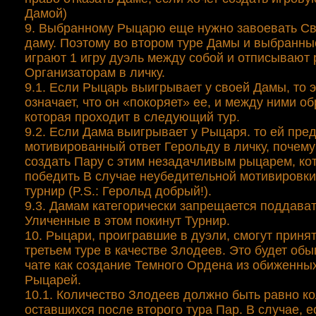
Дамой)
9. Выбранному Рыцарю еще нужно завоевать С
даму. Поэтому во втором туре Дамы и выбранн
играют 1 игру дуэль между собой и отписывают 
Организаторам в личку.
9.1. Если Рыцарь выигрывает у своей Дамы, то 
означает, что он «покоряет» ее, и между ними об
которая проходит в следующий тур.
9.2. Если Дама выигрывает у Рыцаря. то ей пред
мотивированный ответ Герольду в личку, почему
создать Пару с этим незадачливым рыцарем, ко
победить В случае неубедительной мотивировки
турнир (P.S.: Герольд добрый!).
9.3. Дамам категорически запрещается поддава
Уличенные в этом покинут Турнир.
10. Рыцари, проигравшие в дуэли, смогут принят
третьем туре в качестве Злодеев. Это будет об
чате как создание Темного Ордена из обиженны
Рыцарей.
10.1. Количество Злодеев должно быть равно к
оставшихся после второго тура Пар. В случае, е