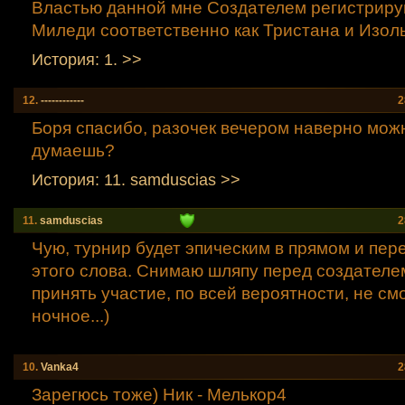
Властью данной мне Создателем регистриру
Миледи соответственно как Тристана и Изол
История: 1. >>
12.
------------
2
Боря спасибо, разочек вечером наверно можн
думаешь?
История: 11. samduscias >>
11.
samduscias
2
Чую, турнир будет эпическим в прямом и пе
этого слова. Снимаю шляпу перед создателе
принять участие, по всей вероятности, не смо
ночное...)
10.
Vanka4
2
Зарегюсь тоже) Ник - Мелькор4