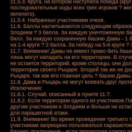
11.5.3. Круга, на котором наступила победа (круг
последовательные ходы всех трех игроков ? жел
зеленого).
11.5.4. Набранных участниками очков.
11.6. Баллы насчитываются следующим образом
Злодеем ? 3 балла. За каждую уничтоженную б
балл. За каждую сохраненную башню Дамы - 1 
на 1-4 круге ? 2 балла. За победу на 5-6 круге ? 
11.7. Внимание! Дамы не имеют право бить баш
лишь могут нападать на его территорию. В случ
не остается территорий, кроме столицы, они до
территории своего Рыцаря. Злодей так же не д
Рыцаря, так как его главная цель ? башни Дамы.
11.8. Дама и Рыцарь не могут воевать друг проти
Исключения:
11.8.1. Случай, описанный в пункте 11.7.
11.8.2. Если территории одного из участников 
другим участником и Злодеем и больше не оста
для парашютной атаки.
11.9. Внимание! Во время проведения третьего 
участникам запрещено пользоваться парашютом 
башню! Исключение - если территории одного из