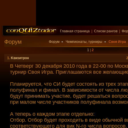
Главная страница
|
Списки рангов
|
Фо
Форум
Форум
Чемпионаты, турниры
Своя Игра
1
|
2
1.
Kвизитрон
В Четверг 30 декабря 2010 года в 22-00 по Моск
турнир Своя Игра. Приглашаются все желающие
Планируется, что СИ будет состоять из трех этап
полуфинал и финал. В зависимости от числа лю
будут принимать участие, будет решаться вопро
при малом числе участников полуфинала возмож
А теперь о каждом этапе отдельно:
Отбор. Отбор будет проходить в виде обычной в
соответствующего для вик N-го числа вопросов.