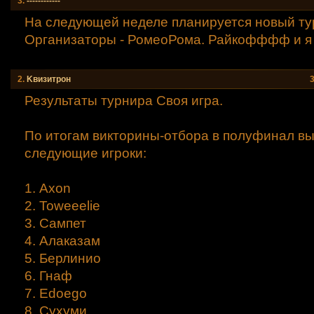
3.
------------
На следующей неделе планируется новый ту
Организаторы - РомеоРома. Райкофффф и я
2.
Kвизитрон
Результаты турнира Своя игра.
По итогам викторины-отбора в полуфинал в
следующие игроки:
1. Axon
2. Toweeelie
3. Сампет
4. Алаказам
5. Берлинио
6. Гнаф
7. Edoego
8. Сухуми