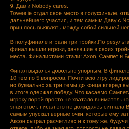
9. Дав и Nobody cares.
Toweelie отдал свое место в полуфинале, от
дальнейшего участия, и тем самым Даву с N
пришлось выявлять между собой сильнейшег
В полуфинале играли три тройки.По результа
финал вышли игроки, занявшие в своих трой
места. Финалистами стали: Axon, Сампет и Б
Финал выдался довольно упорным. В финал
10 тем по 5 вопросов. Почти всю игру лидир
но буквально за три темы до конца вперед в
в итоге одержал победу. Что касаемо Сампета
игроку порой просто не хватало внимательнос
зная ответ, писал его не дожидаясь сигнала 
самым упускал верные очки, которые ему зат
Аксон сыграл расчетливо и к тому же, будуч
ответе, либо не зная его, попросту не давал о