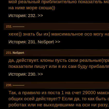
мой реальный приблизительно показатель м
на нике море скоша))
История: 232. >>
232.
------------
хехе)) знать бы их) максимальное осо могу н
История: 231. NoSport >>
231.
NoSport
да, действует. клоны пусть свои реальные(п
показатели пишут или я их сам буду прибавля
История: 230. >>
230.
------------
Так, а правило из поста 1 на счет 29000 мак
общих осей действует? Если да, то как быть 
роботах или не выходившими на оси ни разу,