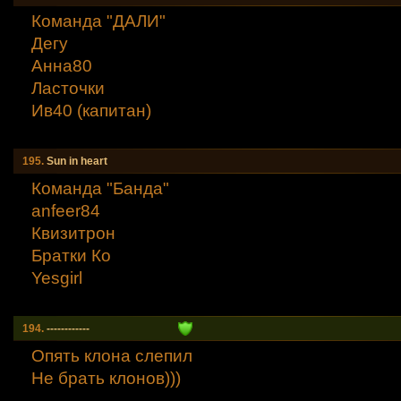
Команда "ДАЛИ"
Дегу
Анна80
Ласточки
Ив40 (капитан)
195.
Sun in heart
Команда "Банда"
anfeer84
Квизитрон
Братки Ко
Yesgirl
194.
------------
Опять клона слепил
Не брать клонов)))