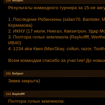
226.
NoSport
Результаты командного турнира за 15-ое авгу
1. Последние Робинзоны (sidan70, Barrister, 
Кормакова)
2. ИКНУ (17 июля, Никгал, Квизитрон, Удар М
3. Полтора голых землекопа (Raykoffff, Werthe
ИВ40)
4. 1234 aka Квиз (MaxSkay, coltun, razor, Toothi
Всем командам спасибо за участие! До новых
225.
NoSport
Завка закрыта)
224.
Raykoffff
Полтора голых землекопа: