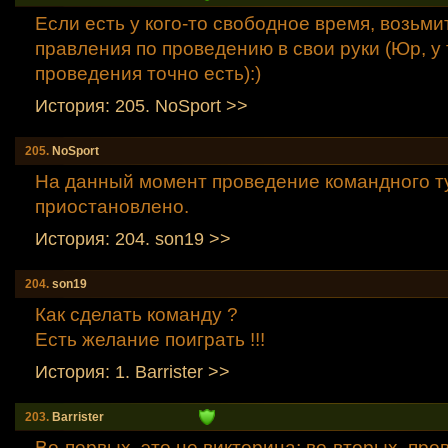
Если есть у кого-то свободное время, возьм
правления по проведению в свои руки (Юр, у
проведения точно есть):)
История: 205. NoSport >>
205.
NoSport
На данный момент проведение командного т
приостановлено.
История: 204. son19 >>
204.
son19
Как сделать команду ?
Есть желание поиграть !!!
История: 1. Barrister >>
203.
Barrister
Во-первых, это не викторина; во-вторых, про