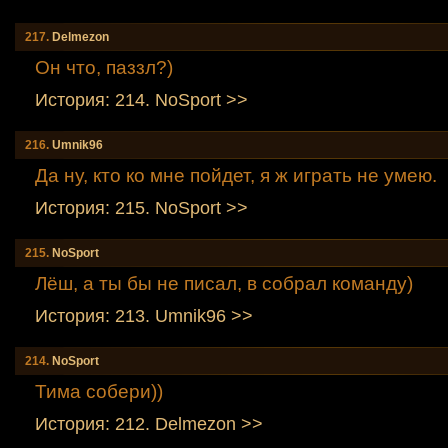
217.
Delmezon
Он что, паззл?)
История: 214. NoSport >>
216.
Umnik96
Да ну, кто ко мне пойдет, я ж играть не умею.
История: 215. NoSport >>
215.
NoSport
Лёш, а ты бы не писал, в собрал команду)
История: 213. Umnik96 >>
214.
NoSport
Тима собери))
История: 212. Delmezon >>