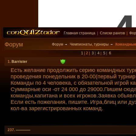
Главная страница
|
Списки рангов
|
Фо
Форум
Форум
Чемпионаты, турниры
Командные
1
|
2
|
3
|
4
|
5
|
6
1.
Barrister
Есть желание продолжить серию командных тур
проведения понедельник в 20-00(первый турнир 
Команды по 4 человека, с обязательной игрой к
Суммарные оси -от 24 000 до 29000.Пишем сюд
команды,капитана и всех игроков.Заявка объявл
Если есть пожелания, пишите. Игра,блиц или дуэ
кол-ва зарегистрированных команд.
237.
------------