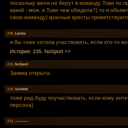
поскольку меня не берут в команду Тови по 
какой - мож, я Тови чем обидела?) то я объяв
свою команду) красные кресты приветствуют
236.
Lianna
я бы тоже хотела участвовать, если кто-то в
История: 235. NoSport >>
235.
NoSport
Заявка открыта:
234.
SerhioN
тоже рад буду поучаствовать. если кому инт
персона)
233.
------------