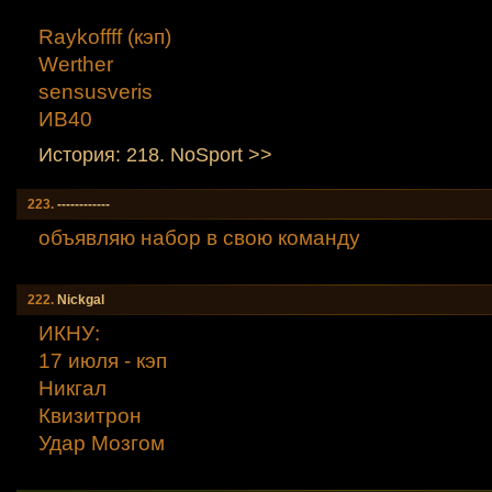
Raykoffff (кэп)
Werther
sensusveris
ИВ40
История: 218. NoSport >>
223.
------------
объявляю набор в свою команду
222.
Nickgal
ИКНУ:
17 июля - кэп
Никгал
Квизитрон
Удар Мозгом