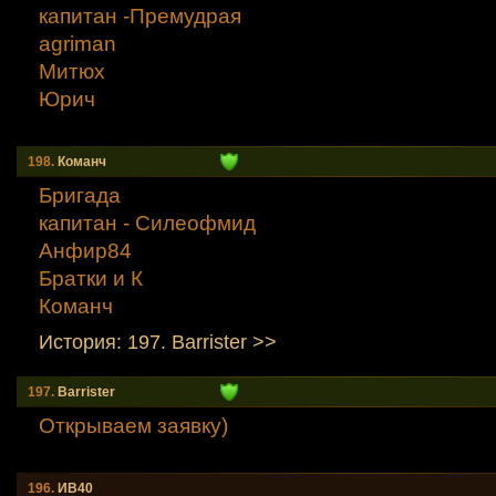
капитан -Премудрая
agriman
Митюх
Юрич
198.
Команч
Бригада
капитан - Силеофмид
Анфир84
Братки и К
Команч
История: 197. Barrister >>
197.
Barrister
Открываем заявку)
196.
ИВ40