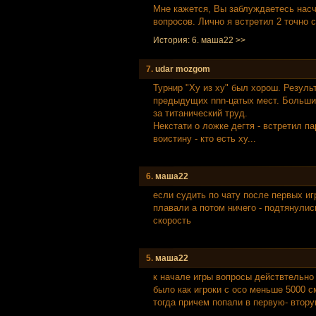
Мне кажется, Вы заблуждаетесь насч
вопросов. Лично я встретил 2 точно с
История: 6. маша22 >>
7.
udar mozgom
Турнир "Ху из ху" был хорош. Резул
предыдущих nnn-цатых мест. Больши
за титанический труд.
Некстати о ложке дегтя - встретил п
воистину - кто есть ху...
6.
маша22
если судить по чату после первых иг
плавали а потом ничего - подтянули
скорость
5.
маша22
к начале игры вопросы действтельно
было как игроки с осо меньше 5000 с
тогда причем попали в первую- втор