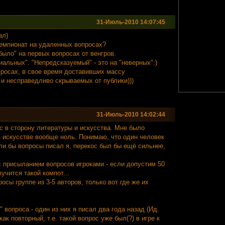
31-Июль-2010 14:07:45
ал)
чемпионат на удаленных вопросах?
было" на первых вопросах от венгров.
альных". "Непредсказуемый" - это на "неверных":)
просах, в свое время доставивших массу
и несправедливо скрываемых от публики)))
31-Июль-2010 14:02:44
с в сторону литературы и искусства. Мне было
 в искусстве вообще ноль. Понимаю, что один человек
ли бы вопросы писал я, перекос был бы ещё сильнее,
с присыланием вопросов игроками - если допустим 50
учится такой компот...
осы группе из 3-5 авторов, только вот где же их
вопроса - один из них я писал два года назад (Ид.
 как повторный, т.е. такой вопрос уже был(?) в игре к