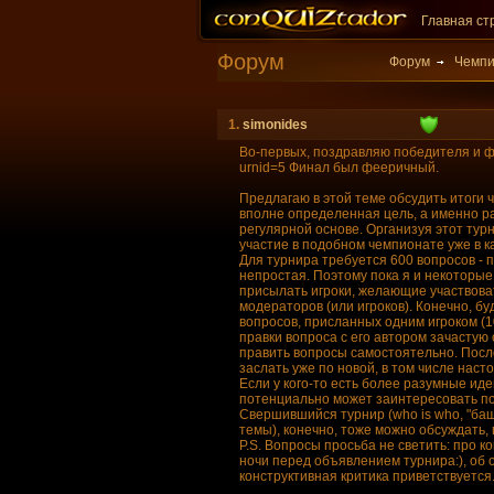
Главная ст
Форум
Форум
Чемпи
1.
simonides
Во-первых, поздравляю победителя и фина
urnid=5 Финал был фееричный.
Предлагаю в этой теме обсудить итоги ч
вполне определенная цель, а именно р
регулярной основе. Организуя этот турн
участие в подобном чемпионате уже в к
Для турнира требуется 600 вопросов - п
непростая. Поэтому пока я и некоторые
присылать игроки, желающие участвоват
модераторов (или игроков). Конечно, б
вопросов, присланных одним игроком (1
правки вопроса с его автором зачастую
править вопросы самостоятельно. Посл
заслать уже по новой, в том числе нас
Если у кого-то есть более разумные иде
потенциально может заинтересовать под
Свершившийся турнир (who is who, "ба
темы), конечно, тоже можно обсуждать, п
P.S. Вопросы просьба не светить: про к
ночи перед объявлением турнира:), об о
конструктивная критика приветствуется