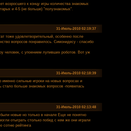
ет возросшего к концу игры количества знакомых
тарых и 4-5 (не больше) "полузнакомых".
31-Июль-2010 02:19:37
ьтат тоже удовлетворительный, особенно после
нство вопросов понравилось. Симонидесу - спасибо
ару человек, с упоением лупивших роботов. Вот уж
31-Июль-2010 02:18:39
р именно сильные игроки на новых вопросах и
сь стало больше знакомых вопросов -появилась
31-Июль-2010 02:13:48
 были новые но только в начале Еще не понятно
могли отыграть столько побед с кем же они играли
ую сотню рейтинга