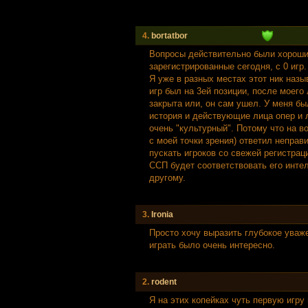
4.
bortatbor
Вопросы действительно были хорошие
зарегистрированные сегодня, с 0 игр
Я уже в разных местах этот ник назы
игр был на 3ей позиции, после моего
закрыта или, он сам ушел. У меня бы
история и действующие лица опер и 
очень "культурный". Потому что на в
с моей точки зрения) ответил неправ
пускать игроков со свежей регистраци
ССП будет соответствовать его интел
другому.
3.
Irоnia
Просто хочу выразить глубокое уваж
играть было очень интересно.
2.
rodent
Я на этих копейках чуть первую игру 