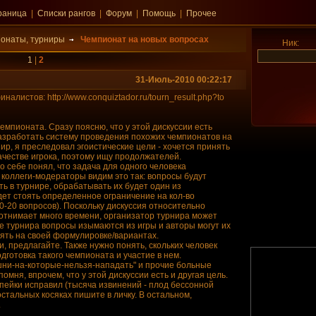
раница
|
Списки рангов
|
Форум
|
Помощь
|
Прочее
онаты, турниры
Чемпионат на новых вопросах
Ник:
1
|
2
31-Июль-2010 00:22:17
листов: http://www.conquiztador.ru/tourn_result.php?to
емпионата. Сразу поясню, что у этой дискуссии есть
азработать систему проведения похожих чемпионатов на
ир, я преследовал эгоистические цели - хочется принять
ачестве игрока, поэтому ищу продолжателей.
о себе понял, что задача для одного человека
 коллеги-модераторы видим это так: вопросы будут
ь в турнире, обрабатывать их будет один из
удет стоять определенное ограничение на кол-во
0-20 вопросов). Поскольку дискуссия относительно
 отнимает много времени, организатор турнира может
е турнира вопросы изымаются из игры и авторы могут их
тоять на своей формулировке/вариантах.
и, предлагайте. Также нужно понять, скольких человек
готовка такого чемпионата и участие в нем.
шни-на-которые-нельзя-нападать" и прочие больные
омня, впрочем, что у этой дискуссии есть и другая цель.
опейки исправил (тысяча извинений - плод бессонной
стальных косяках пишите в личку. В остальном,
.