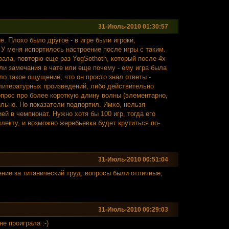
31-Июль-2010 01:30:57
. Плохо было другое - в игре были игроки,
. У меня испортилось настроение после игры с таким.
вала, повторю еще раз YogSothoth, который после 4х
 ли замечания в чате или еще почему - ему игра была
ло такое ощущение, что он просто знал ответы -
литературных произведений, либо действительно
опрос про более короткую длину волны (элементарно,
ильно. Но показатели подпортил. Имхо, нельзя
ей в чемпионат. Нужно хотя бы 100 игр, тогда его
лекту, и возможно жеребьевка будет крутиться по-
31-Июль-2010 00:51:04
ение за титанический труд, вопросы были отличные,
31-Июль-2010 00:29:03
не проиграла :-)