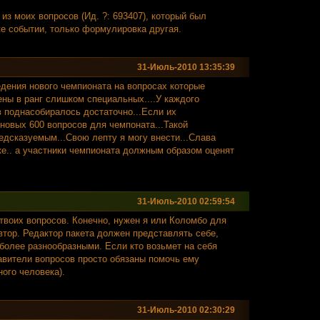
 из моих вопросов (Ид. ?: 693407), который был
 же событии, только формулировка другая.
31-Июль-2010 13:35:39
дения нового чемпионата на вопросах которые
ны в ранг слишком специальных....У каждого
в поднасобиралось достаточно...Если их
новых 600 вопросов для чемпоната...Такой
едсказуемым...Свою лепту я могу внести...Слава
ке.. а участники чемпионата должным образом оценят
31-Июль-2010 02:59:54
т твоих вопросов. Конечно, нужен я или Коломбо для
втор. Редактор пакета должен представлять себе,
более разнообразными. Если кто возьмет на себя
тавители вопросов просто обязаны помочь ему
ого человека).
31-Июль-2010 02:30:29