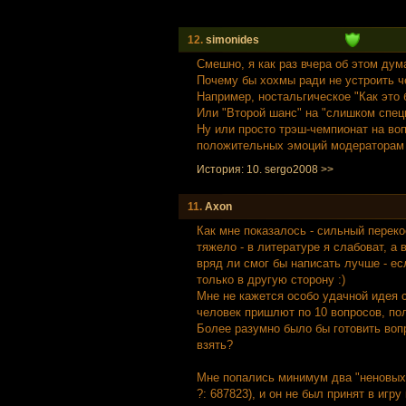
12.
simonides
Смешно, я как раз вчера об этом дум
Почему бы хохмы ради не устроить 
Например, ностальгическое "Как это 
Или "Второй шанс" на "слишком специ
Ну или просто трэш-чемпионат на во
положительных эмоций модераторам 
История: 10. sergo2008 >>
11.
Axon
Как мне показалось - сильный переко
тяжело - в литературе я слабоват, а
вряд ли смог бы написать лучше - ес
только в другую сторону :)
Мне не кажется особо удачной идея 
человек пришлют по 10 вопросов, пол
Более разумно было бы готовить вопр
взять?
Мне попались минимум два "неновых" 
?: 687823), и он не был принят в игру