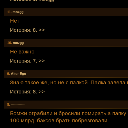
11.
mozgg
Нет
История: 8. >>
10.
mozgg
Не важно
История: 7. >>
9.
Altеr Egо
Знаю такое же, но не с палкой. Палка завела в
История: 8. >>
8.
------------
Бомжи ограбили и бросили помирать.а папку 
100 млрд. баксов брать побрезговали..