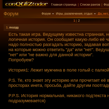
Главная страница
|
Списки рангов
|
Фо
Форум
Форум
Игры, развлечения, отдых
Да, нет
1
|
2
1.
mozgg
Есть такая игра. Ведущему известна странная, 
логичная история. Он сообщает какую-либо её ч
надо полностью разгадать историю, задавая во
на которые можно ответить "да" или "нет". Ведущ
"нет" или "не важно для данной истории".
Попробуем?
История1: Лежит мужчина в поле голый с палкой
P.S. Те, кто знает эту историю или прочитает её 
просторах инета, просьба, дайте другим поотгад
P.P.S. История нормальная, никакого подтекста 
подразумевается)