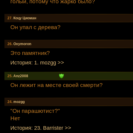
голый, потому что жарко было?
27.
Коцу Циоман
Он упал с дерева?
26.
Oxymoron
Это памятник?
История: 1. mozgg >>
25.
Anz2008
Он лежит на месте своей смерти?
24.
mozgg
"Он парашютист?"
Нет
История: 23. Barrister >>