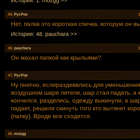
История: 1. mozgg >>
49.
РусРок
Нет, палка это короткая спичка, которую он в
История: 48. pauchara >>
48.
pauchara
Он махал папкой как крыльями?
47.
РусРок
Ну пнятно, еслираздеввлись для уменьшения 
воздушном шаре летели, шар стал падать, а 
кончился, разделись, одежду выкинули, а ша
падает, решили скинуть того кто вытянет кор
(палку). Вроде все сходится.
46.
mozgg