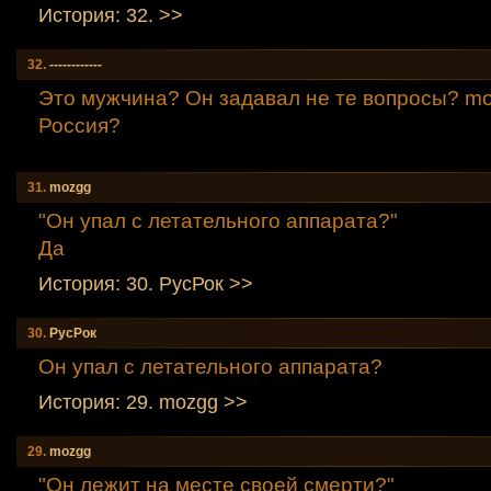
История: 32. >>
32.
------------
Это мужчина? Он задавал не те вопросы? mo
Россия?
31.
mozgg
"Он упал с летательного аппарата?"
Да
История: 30. РусРок >>
30.
РусРок
Он упал с летательного аппарата?
История: 29. mozgg >>
29.
mozgg
"Он лежит на месте своей смерти?"