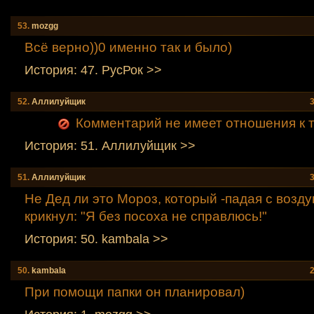
53.
mozgg
Всё верно))0 именно так и было)
История: 47. РусРок >>
52.
Аллилуйщик
Комментарий не имеет отношения к т
История: 51. Аллилуйщик >>
51.
Аллилуйщик
Не Дед ли это Мороз, который -падая с возд
крикнул: "Я без посоха не справлюсь!"
История: 50. kambala >>
50.
kambala
При помощи папки он планировал)