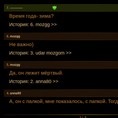
7.
------------
Время года- зима?
История: 6. mozgg >>
6.
mozgg
Не важно)
История: 3. udar mozgom >>
5.
mozgg
Да, он лежит мёртвый.
История: 2. anna80 >>
4.
anna80
А, он с палкой, мне показалось, с папкой. Тог
1
|
2