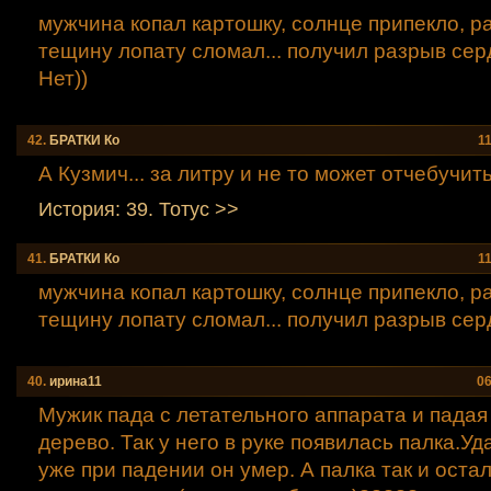
мужчина копал картошку, солнце припекло, ра
тещину лопату сломал... получил разрыв серд
Нет))
42.
БРАТКИ Ко
1
А Кузмич... за литру и не то может отчебучить
История: 39. Тотус >>
41.
БРАТКИ Ко
1
мужчина копал картошку, солнце припекло, ра
тещину лопату сломал... получил разрыв серд
40.
ирина11
06
Мужик пада с летательного аппарата и падая
дерево. Так у него в руке появилась палка.У
уже при падении он умер. А палка так и остал