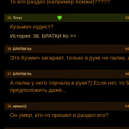
то его раздел (например бомжи)?????
39.
Тотус
06
Кузьмич нудист?
История: 38. БРАТКИ Ко >>
38.
БРАТКИ Ко
06
Это Кузмич загарает, только в руке не палка, 
37.
БРАТКИ Ко
06
А палка у него торчала в руке?) Если нет, то 
предположить даже...
36.
ирина11
04
Он умер, кто-то пришел и раздел его?