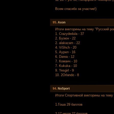
Всем спасибо за участие!)
95.
Axon
Итоги викторины на тему "Русский рок
1. Crazydedula - 37
2. Бузюн - 22
2. alakazam - 22
4. ViShch - 20
5. Аурил - 16
6. Darea - 12
7. Команч - 10
7. Kukuka - 10
9. Yesgirl - 9
10. 2Orlando - 8
94.
NoSport
Итоги Спортивной викторины на тему
1.Гоша 29 баллов
2.17 июля 27 баллов