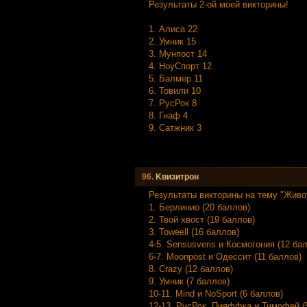
Результаты 2-ой моей викторины!
1. Алиса 22
2. Умник 15
3. Мунпост 14
4. НоуСпорт 12
5. Балмер 11
6. Товили 10
7. РусРок 8
8. Гнаф 4
9. Сатжник 3
96.
Kвизитрон
Результаты викторины на тему "Живо
1. Берлинио (20 баллов)
2. Твой хвост (19 баллов)
3. Toweell (16 баллов)
4-5. Sensusveris и Космогония (12 ба
6-7. Moonpost и Одессит (11 баллов)
8. Crazy (12 баллов)
9. Умник (7 баллов)
10-11. Mind и NoSport (6 баллов)
12-13. РусРок, Пияффка и Тимофей (