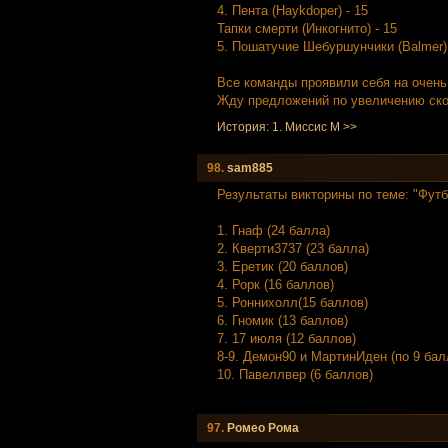
4. Пента (Haykdoper) - 15
Тапки смерти (Инкогнито) - 15
5. Пошатучие Шебуршунчики (Balmer) 
Все команды проявили себя на очень
Жду предложений по увеличению ско
История: 1. Миссис М >>
98.
sam885
Результаты викторины по теме: "Футб
1. Гнаф (24 балла)
2. Кверти3737 (23 балла)
3. Еретик (20 баллов)
4. Рорк (16 баллов)
5. Роннихолл(15 баллов)
6. Гномик (13 баллов)
7. 17 июля (12 баллов)
8-9. Демон90 и МартинИден (по 9 бал
10. Павеллвер (6 баллов)
97.
Ромео Рома