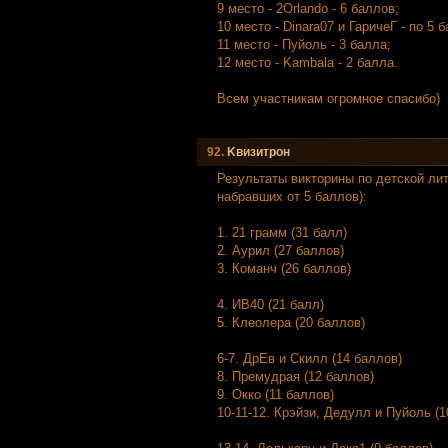
9 место - 2Orlando - 6 баллов;
10 место - Dinara07 и ГаричеГ - по 5 
11 место - Пуйоль - 3 балла;
12 место - Kambala - 2 балла.
Всем участникам огромное спасибо)
92.
Kвизитрон
Результаты викторины по детской лит
набравших от 5 баллов):
1. 21 грамм (31 балл)
2. Аурил (27 баллов)
3. Команч (26 баллов)
4. ИВ40 (21 балл)
5. Клеолера (20 баллов)
6-7. ДрЕв и Скилл (14 баллов)
8. Премудрая (12 баллов)
9. Окко (11 баллов)
10-11-12. Крэйзи, Дедулл и Пуйоль (1