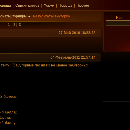
раница
|
Списки рангов
|
Форум
|
Помощь
|
Прочее
онаты, турниры
Результаты викторин
Ник:
1
|
2
|
3
27-Май-2010 18:22:28
04-Февраль-2011 21:57:14
 тему: "Забугорные песни из не менее забугорных
12 баллов;
о 4 балла;
 балла;
о 1 баллу.