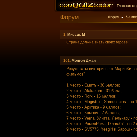
Главная ст
Форум
Форум
Чемпи
1.
Миссис М
Страна должна знать своих героев!
101.
Mонгол Джан
Результаты викторины от МаринКи на
фильмов"
1 место - Смитъ - 36 баллов;
2 место - Alakazam - 31 балл;
3 место - Rork - 15 баллов;
4 место - Magistroll, Samduscias - по 
5 место - Арктика - 9 баллов;
6 место - Команч - 7 баллов;
7 место - Verna, Улитта, Лелькару - п
8 место - РомеоРома, Dinara07 - по 2
9 место - SV5775, Yesgirl и Барош - п