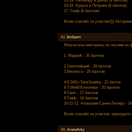
13-14. Лелькару и Дека1 (9 баллов)
15-16. Кукука и Петрови (8 баллов)
17. Гнаф (6 баллов)
Всем спасибо за участие!))) Авторам
91.
NoSport
Результаты викторины по песням из 
1. МаринК - 35 баллов
2.Светлейший - 29 баллов
3.Мелисса - 25 баллов
4-5.DrEv-ТипаЗнайка - 22 балла
6-7.Ив40-Клеолера - 20 баллов
8.Смит - 17 баллов
9.Гнаф - 16 баллов
10-11-12. Алаказам-Санек-Леляру - 1
Всем спасибо за участие, приходите 
90.
Aronofsky