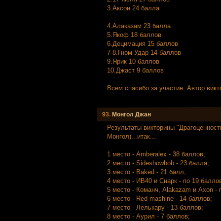
3.Аксон 24 балла
4.Алаказам 23 балла
5.Якоф 18 баллов
6.Децимация 15 баллов
7-8.Гном-Удар 14 баллов
9.Ярик 10 баллов
10.Джаст 9 баллов
Всем спасибо за участие. Автор викт
93.
Mонгол Джан
Результаты викторины "Драгоценност
Монгол)...итак...
1 место - Amberalex - 38 баллов;
2 место - Sideshowbob - 23 балла;
3 место - Baked - 21 балл;
4 место - ИВ40 и Снарк - по 19 балло
5 место - Команч, Alakazam и Axon - 
6 место - Red mashine - 14 баллов;
7 место - Лелькару - 13 баллов;
8 место - Аурил - 7 баллов;