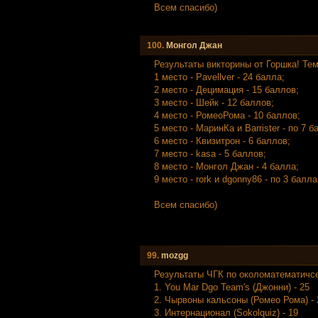
Всем спасибо)
100.
Mонгол Джан
Результаты викторины от Горшка! Тем
1 место - Pavellver - 24 балла;
2 место - Децимация - 15 баллов;
3 место - Шейк - 12 баллов;
4 место - РомеоРома - 10 баллов;
5 место - МаринКа и Barrister - по 7 б
6 место - Квизитрон - 6 баллов;
7 место - kasa - 5 баллов;
8 место - Монгол Джан - 4 балла;
9 место - rork и dgonny86 - по 3 балла
Всем спасибо)
99.
mozgg
Результаты ЧГК по околоматематичс
1. You Mar Dgo Team's (Джонни) - 25
2. Чырвоны кальсоны (Ромео Рома) - 
3. Интернационал (Sokolquiz) - 19