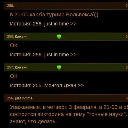
259.
------------
0
в 21-00 как бэ турнир Вольвокса)))
История: 256. just in time >>
258.
Команч
0
ОК
История: 256. just in time >>
257.
Команч
0
ОК
История: 255. Mонгол Джан >>
256.
just in time
0
Уважаемые, в четверг, 3 февраля, в 21-00 в 
состоится викторина на тему "точные науки
знают, что делать.