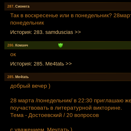
287.
Сионега
Так в воскресенье или в понедельник? 28март
понедельник
История: 283. samduscias >>
286.
Команч
ок
История: 285. Me4tatь >>
285.
Me4tatь
добрый вечер )
28 марта /понедельник/ в 22:30 приглашаю 
поучаствовать в литературной викторине.
Тема - Достоевский / 20 вопросов
с уважением, Мечтать )