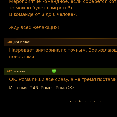
Мероприятие командное, если соберется хот
то можно будет поиграть!!)
В команде от 3 до 6 человек.
Жду всех желающих!
248.
just in time
Назревает викторина по точным. Все желающ
новостями
247.
Команч
ОК. Рома пиши все сразу, а не тремя постами
История: 246. Ромео Рома >>
1
|
2
|
3
|
4
|
5
|
6
|
7
|
8