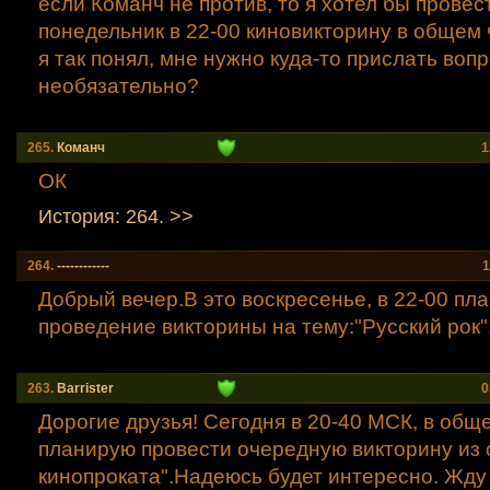
если Команч не против, то я хотел бы провес
понедельник в 22-00 киновикторину в общем 
я так понял, мне нужно куда-то прислать вопр
необязательно?
265.
Команч
1
ОК
История: 264. >>
264.
------------
1
Добрый вечер.В это воскресенье, в 22-00 пл
проведение викторины на тему:"Русский рок"
263.
Barrister
0
Дорогие друзья! Сегодня в 20-40 МСК, в общ
планирую провести очередную викторину из 
кинопроката".Надеюсь будет интересно. Жду 