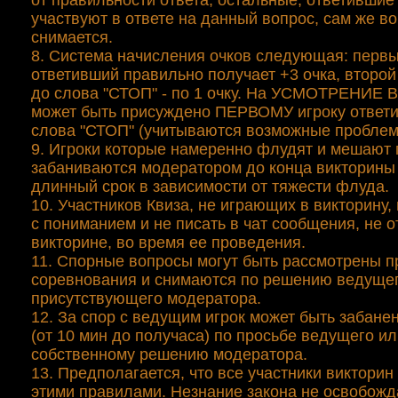
от правильности ответа, остальные, ответившие
участвуют в ответе на данный вопрос, сам же в
снимается.
8. Система начисления очков следующая: первы
ответивший правильно получает +3 очка, второй
до слова "СТОП" - по 1 очку. На УСМОТРЕНИЕ 
может быть присуждено ПЕРВОМУ игроку ответ
слова "СТОП" (учитываются возможные проблем
9. Игроки которые намеренно флудят и мешают
забаниваются модератором до конца викторины
длинный срок в зависимости от тяжести флуда.
10. Участников Квиза, не играющих в викторину,
с пониманием и не писать в чат сообщения, не 
викторине, во время ее проведения.
11. Спорные вопросы могут быть рассмотрены п
соревнования и снимаются по решению ведущег
присутствующего модератора.
12. За спор с ведущим игрок может быть забан
(от 10 мин до получаса) по просьбе ведущего ил
собственному решению модератора.
13. Предполагается, что все участники виктори
этими правилами. Незнание закона не освобожд