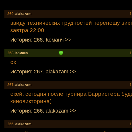
269.
alakazam
1
ввиду технических трудностей переношу вик
завтра 22:00
История: 268. Команч >>
268.
Команч
1
ок
История: 267. alakazam >>
267.
alakazam
1
окей, сегодня после турнира Барристера бу
киновикторина)
История: 266. alakazam >>
266.
alakazam
1