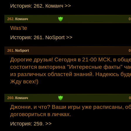
История: 262. Команч >>
262.
Команч
0
Was'te
История: 261. NoSport >>
261.
NoSport
0
Дорогие друзья! Сегодня в 21-00 МСК, в общ
состоится викторина "Интересные факты" ча
из различных областей знаний. Надеюсь буд
Жду всех!)
260.
Команч
0
Джонни, и что? Ваши игры уже расписаны, о
договориться в личках.
История: 259. >>