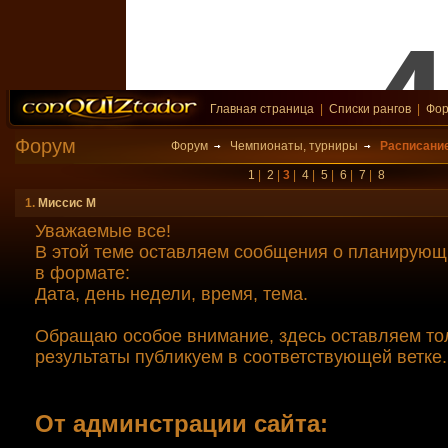
Главная страница
|
Списки рангов
|
Фо
Форум
Форум
Чемпионаты, турниры
Расписание
1
|
2
|
3
|
4
|
5
|
6
|
7
|
8
1.
Миссис М
Уважаемые все!
В этой теме оставляем сообщения о планирующ
в формате:
Дата, день недели, время, тема.
Обращаю особое внимание, здесь оставляем тол
результаты публикуем в соответствующей ветке.
От админстрации сайта: