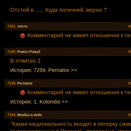
Отстой в ...... Куда логичней, верно ?
7261.
xtеrra
0
Комментарий не имеет отношения к те
7260.
Ромео Рома2
0
В ответах 2
История: 7259. Pernatov >>
7259.
Pernatov
0
Комментарий не имеет отношения к те
История: 1. Kolombo >>
7258.
МнеБы в небо
0
"Какая национальность входит в пятерку сам