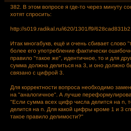
382. В этом вопросе я где-то через минуту со
хотят спросить:
http://s019.radikal.ru/i620/1301/f9/628cad831b
2
Итак многабукв, ещё и очень сбивает слово "т
более его употребление фактически ошибочн
правило "такое же", идентичное, то и для др
сумма должна делиться на 3, и оно должно бы
связано с цифрой 3.
Для корректности вопроса необходимо замен
на "аналогичное". А лучше переформулироват
"Если сумма всех цифр числа делится на n, т
делится на n. Для какой цифры кроме 1 и 3 
такое правило делимости?"