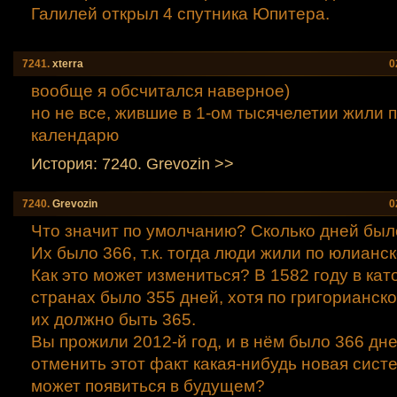
Галилей открыл 4 спутника Юпитера.
7241.
xtеrra
0
вообще я обсчитался наверное)
но не все, жившие в 1-ом тысячелетии жили 
календарю
История: 7240. Grevozin >>
7240.
Grevozin
0
Что значит по умолчанию? Сколько дней было
Их было 366, т.к. тогда люди жили по юлианс
Как это может измениться? В 1582 году в кат
странах было 355 дней, хотя по григорианск
их должно быть 365.
Вы прожили 2012-й год, и в нём было 366 дне
отменить этот факт какая-нибудь новая сист
может появиться в будущем?