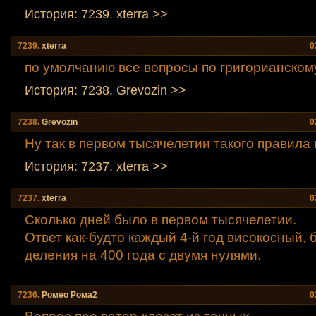
История: 7239. xtеrra >>
7239.
xtеrra
0
по умолчанию все вопросы по григорианском
История: 7238. Grevozin >>
7238.
Grevozin
0
Ну так в первом тысячелетии такого правила 
История: 7237. xtеrra >>
7237.
xtеrra
0
Сколько дней было в первом тысячелетии.
Ответ как-будто каждый 4-й год високосный, 
деления на 400 года с двумя нулями.
7236.
Ромео Рома2
0