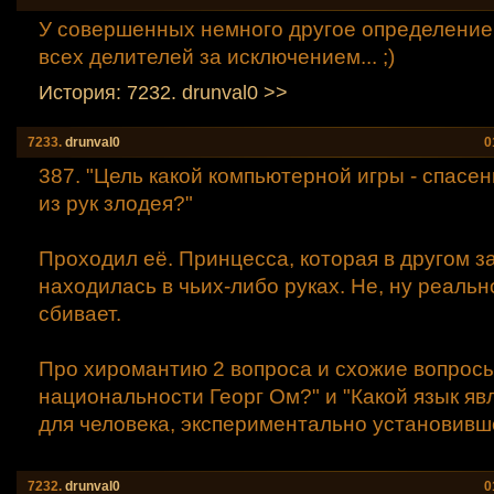
У совершенных немного другое определение.
всех делителей за исключением... ;)
История: 7232. drunval0 >>
7233.
drunval0
0
387. "Цель какой компьютерной игры - спасе
из рук злодея?"
Проходил её. Принцесса, которая в другом за
находилась в чьих-либо руках. Не, ну реально
сбивает.
Про хиромантию 2 вопроса и схожие вопросы
национальности Георг Ом?" и "Какой язык я
для человека, экспериментально установивш
7232.
drunval0
0