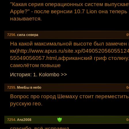
"Какая серия операционных систем выпускае
Apple?" - после вернсии 10.7 Lion она теперь
называется.
7256.
сила севера
0
На какой максимальной высоте был замечен п
км)http://www.apus.ru/site.xp/04905205605512
55049056057.html,африканский гриф столкну
самолётом повыше
История: 1. Kolombo >>
7255.
МнеБы в небо
0
Вопрос про город Шемаху стоит переместить
русскую гео.
7254.
Anz2008
0
спасибо, всё исправил