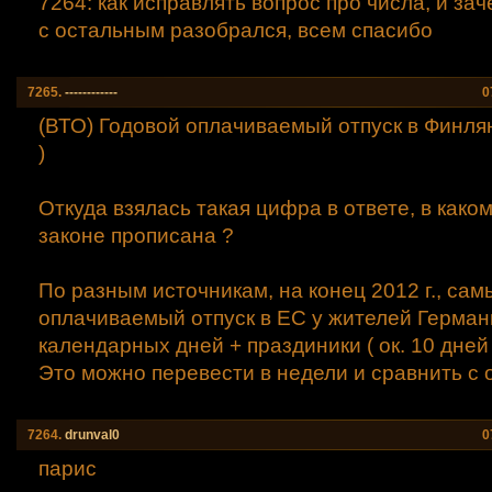
7264: как исправлять вопрос про числа, и зач
с остальным разобрался, всем спасибо
7265.
------------
0
(ВТО) Годовой оплачиваемый отпуск в Финлян
)
Откуда взялась такая цифра в ответе, в како
законе прописана ?
По разным источникам, на конец 2012 г., са
оплачиваемый отпуск в ЕС у жителей Германи
календарных дней + праздиники ( ок. 10 дней 
Это можно перевести в недели и сравнить с о
7264.
drunval0
0
парис