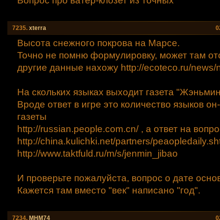
Вопрос про ватер-клозет из точных
7235.
xtеrra
0
Высота снежного покрова на Марсе.
Точно не помню формулировку, может там отс
другие данные нахожу http://ecoteco.ru/news/
На скольких языках выходит газета "Жэньмин
Вроде ответ в игре это количество языков он
газеты
http://russian.people.com.cn/ , а ответ на воп
http://china.kulichki.net/partners/peaopledail
y.sh
http://www.taktfuld.ru/m/s/jenmin_jibao
И проверьте пожалуйста, вопрос о дате осно
Кажется там вместо "век" написано "год".
7234.
МНМ74
0