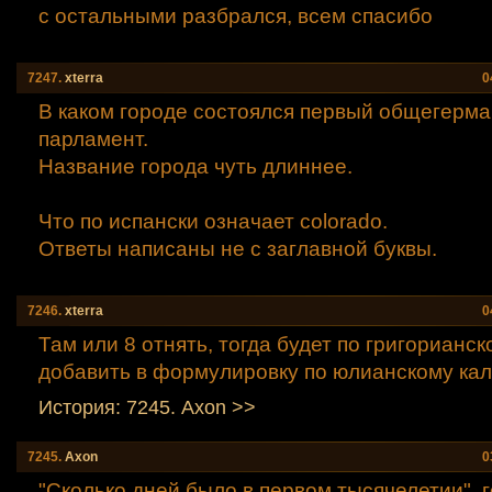
с остальными разбрался, всем спасибо
7247.
xtеrra
0
В каком городе состоялся первый общегерма
парламент.
Название города чуть длиннее.
Что по испански означает colorado.
Ответы написаны не с заглавной буквы.
7246.
xtеrra
0
Там или 8 отнять, тогда будет по григорианс
добавить в формулировку по юлианскому ка
История: 7245. Axon >>
7245.
Axon
0
"Сколько дней было в первом тысячелетии", г