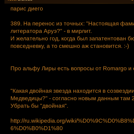
парис диего
389. На перенос из точных: "Настоящая фами
литератора Аруэ?" - в мирлит.
И желательно год, когда был запатентован бю
повседневку, а то смешно аж становится. :-)
Про альфу Лиры есть вопросы от Romargo и е
"Какая двойная звезда находится в созвезд
Медведицы?" - согласно новым данным там 
Убрать бы "двойная".
http://ru.wikipedia.org/wiki/%D0%9C%D0%B8
6%D0%B0%D1%80