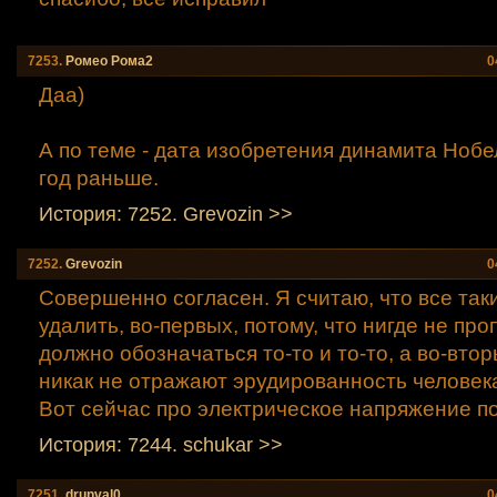
7253.
Ромео Рома2
0
Даа)
А по теме - дата изобретения динамита Нобе
год раньше.
История: 7252. Grevozin >>
7252.
Grevozin
0
Совершенно согласен. Я считаю, что все так
удалить, во-первых, потому, что нигде не про
должно обозначаться то-то и то-то, а во-вто
никак не отражают эрудированность человек
Вот сейчас про электрическое напряжение п
История: 7244. schukar >>
7251.
drunval0
0