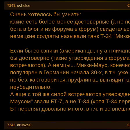
7243.
schukar
0
Очень хотелось бы узнать:
какие есть более-менее достоверные (а не 
бога в блог и из форума в форум) свидетельс
немецкие солдаты называли танк Т-34 "Микк
Если бы союзники (американцы, ну англичане
бы достоверно (такие утверждения в форума
встречаются). А немцы... Микки-Маус, конечн
популярен в Германии начала 30-х, в т.ч. уже
но без, как говорится, пруфлинка, выглядит к
неубедительно.
А еще с той же силой встречаются утвержден
Маусом" звали БТ-7, а не Т-34 (хотя Т-34 пер
БТ перенял довольно много, в т.ч. и во внешн
7242.
drunval0
0