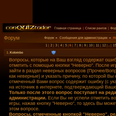
Главная страница
|
Списки рангов
|
Фо
Форум
Форум
Сообщения для администрации
Н
1
|
2
|
3
|
4
|
5
|
6
|
7
|
8
|
9
|
10
|
11
|
12
|
..
|
1
1.
Kolombo
Вопросы, которые на Ваш взгляд содержат ошиб
отметить с помощью кнопки "Неверно". После и
зайти в раздел неверных вопросов (Прочее/Воп
как неверные) и указать причину, по которой Вы 
отмеченный Вами вопрос содержит ошибку (с ук
на источник в интернете, подтверждающий Ваше
Только после этого вопрос поступает на ред
администрации.
Если Вы не успели отметить во
игры, нажав кнопку "Неверно", то здесь Вы мож
этом вопросе.
Вопросы, отмеченные кнопкой "Неверно", р