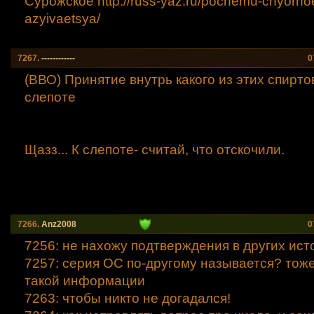
Сурожское http://russ-yaz.ru/pochemu-chyorno
azyivaetsya/
7267.
------------
0
(ВВО) Принятие внутрь какого из этих спирто
слепоте
Щазз... К слепоте- считай, что отскочили.
7266.
Anz2008
0
7256: не нахожу подтверждения в других ист
7257: серия ОС по-другому называется? тоже
такой информации
7263: чтобы никто не догадался!