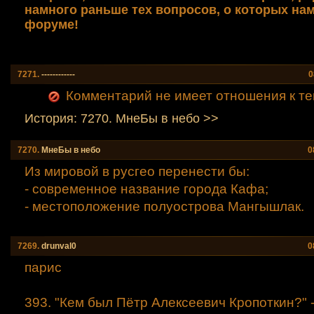
намного раньше тех вопросов, о которых на
форуме!
7271.
------------
0
Комментарий не имеет отношения к те
История: 7270. МнеБы в небо >>
7270.
МнеБы в небо
0
Из мировой в русгео перенести бы:
- современное название города Кафа;
- местоположение полуострова Мангышлак.
7269.
drunval0
0
парис
393. "Кем был Пётр Алексеевич Кропоткин?" -