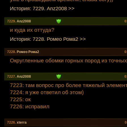
История: 7229. Anz2008 >>
7229.
Anz2008
0
и куда их оттуда?
История: 7228. Ромео Рома2 >>
7228.
Ромео Рома2
0
Округленные обомки горных пород из точных
7227.
Anz2008
0
7223: там вопрос про более тяжелый элемен
7224: я уже ответил об этом)
7225: ок
7226: исправил
7226.
xtеrra
0