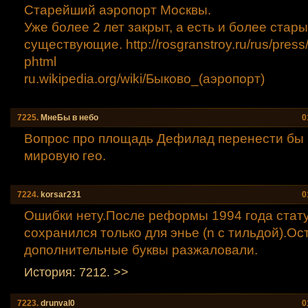
Старейший аэропорт Москвы.
Уже более 2 лет закрыт, а есть и более стары
существующие. http://rosgranstroy.ru/rus/pres
phtml
ru.wikipedia.org/wiki/Быково_(аэропорт)
7225.
МнеБы в небо
0
Вопрос про площадь Дефилад перенести бы и
мировую гео.
7224.
korsar231
0
Ошибки нету.После реформы 1994 года стат
сохранился только для энье (n с тильдой).О
дополнительные буквы разжаловали.
История: 7212. >>
7223.
drunval0
0