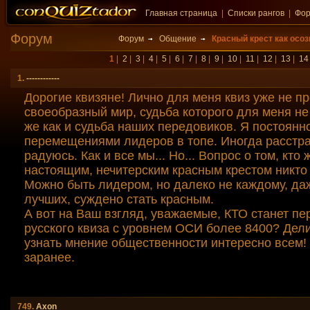
Главная страница
|
Списки рангов
|
Фо
Форум
Форум
Общение
Красный крест как осо
1
|
2
|
3
|
4
|
5
|
6
|
7
|
8
|
9
|
10
|
11
|
12
|
13
|
14
1.
------------
Дорогие квизяне! Лично для меня квиз уже не пр
своеобразный мир, судьба которого для меня не
же как и судьба наших передовиков. Я постоянн
перемещениями лидеров в топе. Иногда расстра
радуюсь. Как и все мы... Но... Вопрос о том, кто
настоящим, нечитерским красным крестом никто
Можно быть лидером, но далеко не каждому, даж
лучших, суждено стать красным.
А вот на Ваш взгляд, уважаемые, КТО станет п
русского квиза с уровнем ОСИ более 8400? Дел
узнать мнение общественности интересно всем!
заранее.
749.
Axon