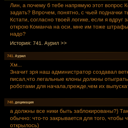
Лин, а почему б тебе напрямую этот вопрос 
задать? Впрочем, понятно, с чьей подначки т
Кстати, согласно твоей логике, если я вдруг 
открою Команча на оси, мне им тоже штраф
надо?
История: 741. Аурил >>
741.
Аурил
Хм...
Значит зря наш администратор создавал вет
писал,что легальные клоны должны отыграт
роботами для начала,прежде,чем их выпускат
740.
децимация
а должны все ники быть заблокированы?) Та
обычно: что-то закрывается для того, чтобы ч
открылось)