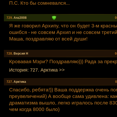
П.С. Кто бы сомневался...
729.
Anz2008
0
Я же говорил Архипу, что он будет 3-м красн
ошибся - не совсем Архип и не совсем третий
Маша, поздравляю от всей души!
728.
Версия Н
0
Кровавая Мэри? Поздравляю))) Рада за прек
История: 727. Аpктика >>
727.
Аpктика
0
Спасибо, ребята!)) Ваша поддержка очень по
преувеличений) А вообще сама удивлена: как
драматизма вышло, легко игралось после 830
чем когда 8000 было)