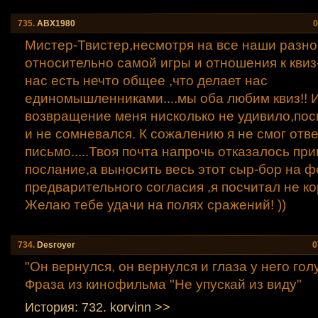
735.
АВХ1980
0
Мистер-Твистер,несмотря на все наши разно
относительно самой игры и отношения к квиз
нас есть нечто общее ,что делает нас
единомышленниками....мы оба любим квиз!! 
возвращение меня нисколько не удивило,поск
и не сомневался. К сожалению я не смог отве
письмо.....Твоя почта напрочь отказалось пр
послание,а выносить весь этот сыр-бор на ф
предварительного согласия ,я посчитал не к
Желаю тебе удачи на полях сражений! ))
734.
Desroyer
0
"Он вернулся, он вернулся и глаза у него голу
Фраза из кинофильма "Не упускай из виду"
История: 732. korvinn >>