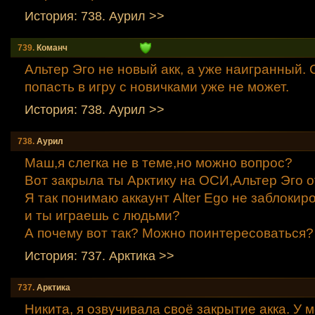
История: 738. Аурил >>
739.
Команч
Альтер Эго не новый акк, а уже наигранный.
попасть в игру с новичками уже не может.
История: 738. Аурил >>
738.
Аурил
Маш,я слегка не в теме,но можно вопрос?
Вот закрыла ты Арктику на ОСИ,Альтер Эго о
Я так понимаю аккаунт Alter Ego не заблокир
и ты играешь с людьми?
А почему вот так? Можно поинтересоваться?
История: 737. Аpктика >>
737.
Аpктика
Никита, я озвучивала своё закрытие акка. У м