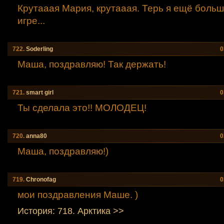
Крутааая Мария, крутааая. Терь я ещё боль
игре...
722.
Soderling
0
Маша, поздравляю! Так держать!
721.
smart girl
0
Ты сделала это!! МОЛОДЕЦ!
720.
anna80
0
Маша, поздравляю!)
719.
Chronofag
0
мои поздравления Маше. )
История: 718. Аpктика >>