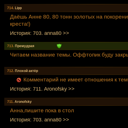
714.
Lipp
Даёшь Анне 80, 80 тонн золотых на покорени
креста!)
История: 703. anna80 >>
713.
Премудрая
Читаем название темы. Оффтопик буду закр
712.
Плохой актёр
Комментарий не имеет отношения к тем
История: 711. Aronofsky >>
711.
Aronofsky
Анна,пишите пока в стол
История: 703. anna80 >>