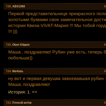
726.
АВХ1980
0
Первой представительнице прекрасного пол
золотыми буквами свое замечательное дост
истории Квиза-ViVAT-Мария !!! Мы тобой горд
!!! )))
725.
Olam Klippot
0
Маша , поздравляю! Рубин уже есть, теперь 
побольше))
724.
Me4tatь
0
ну вот и первая девушка завоевавшая рубин 
Маша, поздравляю!
История: 1. >>
723.
Плохой актёр
0