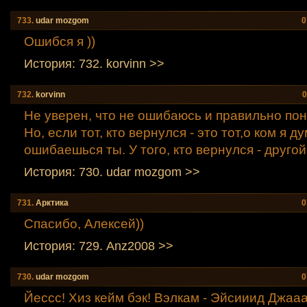
733.
udar mozgom
0
Ошибся я ))
История: 732. korvinn >>
732.
korvinn
0
Не уверен, что не ошибаюсь и правильно поня
Но, если тот, кто вернулся - это тот,о ком я д
ошибаешься ты. У того, кто вернулся - другой
История: 730. udar mozgom >>
731.
Аpктика
0
Спасибо, Алексей))
История: 729. Anz2008 >>
730.
udar mozgom
0
Йессс! Хиз кейм бэк! Вэлкам - Эйсииид Джааа