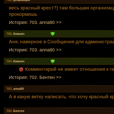
706.
децимация
весь красный крест?) там большая организац
прокормишь
История: 703. anna80 >>
705.
Команч
Аня, наверное в Сообщения для администрац
История: 703. anna80 >>
704.
Команч
Комментарий не имеет отношения к т
История: 702. Бентен >>
703.
anna80
А в какую ветку написать, что хочу красный к
702.
Бентен