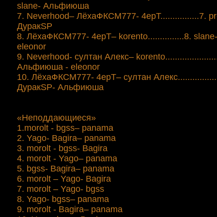
slane- Альфиюша
7. Neverhood– ЛёхаФКСМ777- 4epТ................7. p
ДуракSP
8. ЛёхаФКСМ777- 4epТ– korento...............8. slan
eleonor
9. Neverhood- султан Алекс– korento.....................
Альфиюша - eleonor
10. ЛёхаФКСМ777- 4epТ– султан Алекс................
ДуракSP- Альфиюша
«Неподдающиеся»
1.morolt - bgss– panama
2. Yago- Bagirа– panama
3. morolt - bgss- Bagirа
4. morolt - Yago– panama
5. bgss- Bagirа– panama
6. morolt – Yago- Bagirа
7. morolt – Yago- bgss
8. Yago- bgss– panama
9. morolt - Bagirа– panama