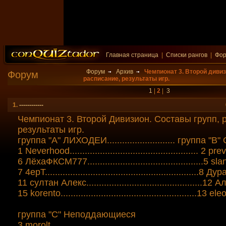
Главная страница
|
Списки рангов
|
Фо
Форум
Архив
Чемпионат 3. Второй дивиз
Форум
расписание, результаты игр.
1
|
2
|
3
1.
------------
Чемпионат 3. Второй Дивизион. Составы групп, 
результаты игр.
группа "А" ЛИХОДЕИ........................... групп
1 Neverhood.....................................
.............. 2 pr
6 ЛёхаФКСМ777...................................
...........5 sl
7 4epТ..........................................
...................8 Д
11 султан Алекс.........................................
.....12
15 korento.......................................
...............13 el
группа "С" Неподдающиеся
3 morolt