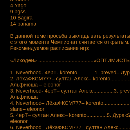
4 Yago
9 bgss
10 Bagirа
14 panama
В данной теме просьба выкладывать результаты
с этого момента Чемпионат считается открытым.
Рекомендуемое расписание игр:
«Лиходеи» ......................................«ОПТИМИС
Т
1. Neverhood- 4epТ- korento............1. preved– Д
2. ЛёхаФКСМ777– султан Алекс– korento................
Альфиюша – eleonor
3. Neverhood- 4epТ– султан Алекс..............3. pr
Альфиюша
4. Neverhood– ЛёхаФКСМ777– korento...................
slane– eleonor
5. 4epТ– султан Алекс– korento..............5. Ду
eleonor
6. Neverhood– ЛёхаФКСМ777– султан Алекс..........