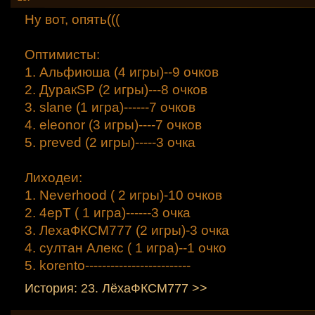
Ну вот, опять(((
Оптимисты:
1. Альфиюша (4 игры)--9 очков
2. ДуракSP (2 игры)---8 очков
3. slane (1 игра)------7 очков
4. eleonor (3 игры)----7 очков
5. preved (2 игры)-----3 очка
Лиходеи:
1. Neverhood ( 2 игры)-10 очков
2. 4ерТ ( 1 игра)------3 очка
3. ЛехаФКСМ777 (2 игры)-3 очка
4. султан Алекс ( 1 игра)--1 очко
5. korento-------------------------
История: 23. ЛёхаФКСМ777 >>