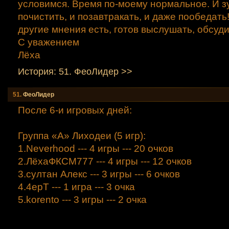
условимся. Время по-моему нормальное. И з
почистить, и позавтракать, и даже пообедать!
другие мнения есть, готов выслушать, обсудит
С уважением
Лёха
История: 51. ФеоЛидер >>
51.
ФеоЛидер
После 6-и игровых дней:
Группа «А» Лиходеи (5 игр):
1.Neverhood --- 4 игры --- 20 очков
2.ЛёхаФКСМ777 --- 4 игры --- 12 очков
3.султан Алекс --- 3 игры --- 6 очков
4.4ерТ --- 1 игра --- 3 очка
5.korento --- 3 игры --- 2 очка