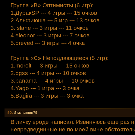
Группа «B» Оптимисты (6 игр):
1.ДуракSP --- 4 игры --- 15 очков
2.Альфиюша --- 5 игр --- 13 очков
3. slane --- 3 игры --- 11 очков
4.eleonor --- 3 игры --- 7 очков
5.preved --- 3 игры --- 4 очка
Группа «С» Неподдающиеся (5 игр):
1.morolt --- 3 игры --- 15 очков
2.bgss --- 4 игры --- 10 очков
3.panama --- 4 игры --- 10 очков
4.Yago --- 1 игра --- 3 очка
5.Bagira --- 3 игры --- 3 очка
50.
Итальянец79
В личку вроде написал. Извиняюсь еще раз н
непредвединные не по моей вине обстоятель