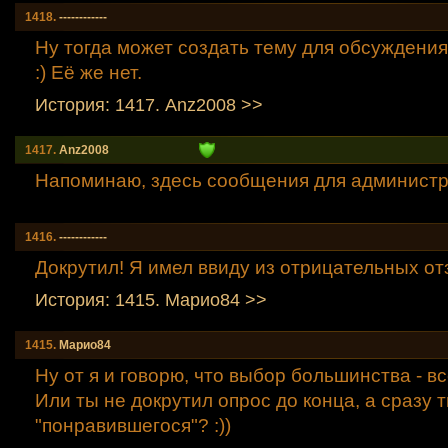
1418.
------------
Ну тогда может создать тему для обсуждени
:) Её же нет.
История: 1417. Anz2008 >>
1417.
Anz2008
Напоминаю, здесь сообщения для администра
1416.
------------
Докрутил! Я имел ввиду из отрицательных от
История: 1415. Марио84 >>
1415.
Марио84
Ну от я и говорю, что выбор большинства - вс
Или ты не докрутил опрос до конца, а сразу т
"понравившегося"? :))