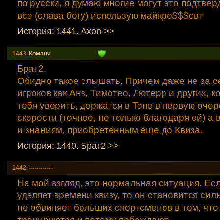
по русски, я думаю многие могут это подтвер
все (слава богу) использую майкро$$$овт
История: 1441. Axon >>
1443.
Команч
Брат2.
Обидно такое слышать. Причем даже не за се
игроков как Анз, Тимотео, Лютерр и других, 
тебя уверить, держатся в Топе в первую очер
скорости (точнее, не только благодаря ей) а
и знаниям, приобретенным еще до Квиза.
История: 1440. Брат2 >>
1442.
------------
На мой взгляд, это нормальная ситуация. Есл
уделяет времени квизу, то он становится сил
не обвиняет больших спортсменов в том, что
тренируются и потому побеждают...