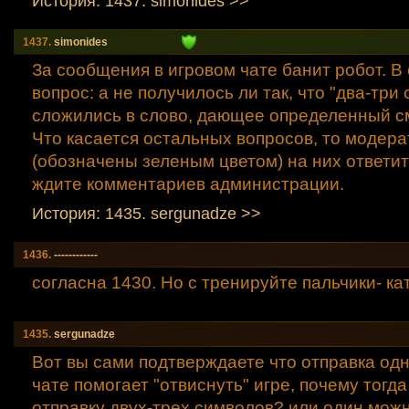
История: 1437. simonides >>
1437.
simonides
За сообщения в игровом чате банит робот. В 
вопрос: а не получилось ли так, что "два-три
сложились в слово, дающее определенный 
Что касается остальных вопросов, то модер
(обозначены зеленым цветом) на них ответить
ждите комментариев администрации.
История: 1435. sergunadze >>
1436.
------------
согласна 1430. Но с тренируйте пальчики- кат
1435.
sergunadze
Вот вы сами подтверждаете что отправка одн
чате помогает "отвиснуть" игре, почему тогда
отправку двух-трех символов? или один мож