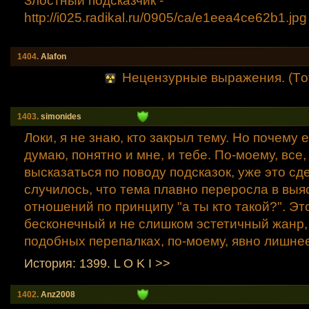
Злостный подсказчик -
http://i025.radikal.ru/0905/ca/e1eea4ce62b1.jp
g
1404.
Alafon
Нецензурные выражения. (Tо
1403.
simonides
Локи, я не знаю, кто закрыл тему. Но почему 
думаю, понятно и мне, и тебе. По-моему, все,
высказаться по поводу подсказок, уже это сд
случилось, что тема плавно переросла в вы
отношений по принципу "а ты кто такой?". Это
бесконечный и не слишком эстетичный жанр, 
подобных перепалках, по-моему, явно лишне
История: 1399. L O K I >>
1402.
Anz2008