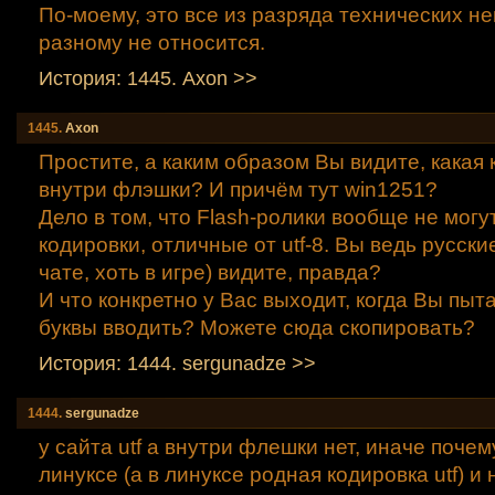
По-моему, это все из разряда технических неп
разному не относится.
История: 1445. Axon >>
1445.
Axon
Простите, а каким образом Вы видите, какая
внутри флэшки? И причём тут win1251?
Дело в том, что Flash-ролики вообще не могу
кодировки, отличные от utf-8. Вы ведь русски
чате, хоть в игре) видите, правда?
И что конкретно у Вас выходит, когда Вы пыт
буквы вводить? Можете сюда скопировать?
История: 1444. sergunadze >>
1444.
sergunadze
у сайта utf а внутри флешки нет, иначе почем
линуксе (а в линуксе родная кодировка utf) и 