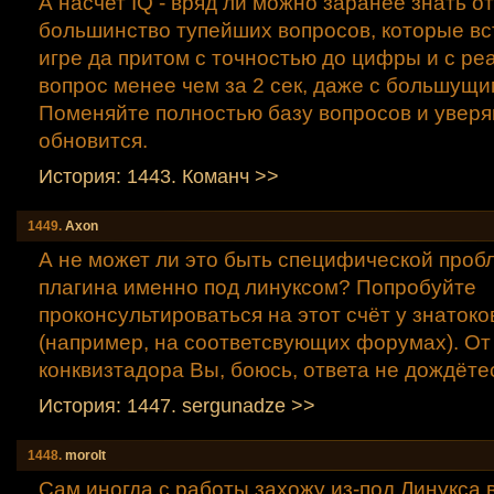
А насчет IQ - вряд ли можно заранее знать о
большинство тупейших вопросов, которые вс
игре да притом с точностью до цифры и с ре
вопрос менее чем за 2 сек, даже с большущи
Поменяйте полностью базу вопросов и уверя
обновится.
История: 1443. Команч >>
1449.
Axon
А не может ли это быть специфической пробл
плагина именно под линуксом? Попробуйте
проконсультироваться на этот счёт у знатоко
(например, на соответсвующих форумах). О
конквизтадора Вы, боюсь, ответа не дождёте
История: 1447. sergunadze >>
1448.
morolt
Сам иногда с работы захожу из-под Линукса в