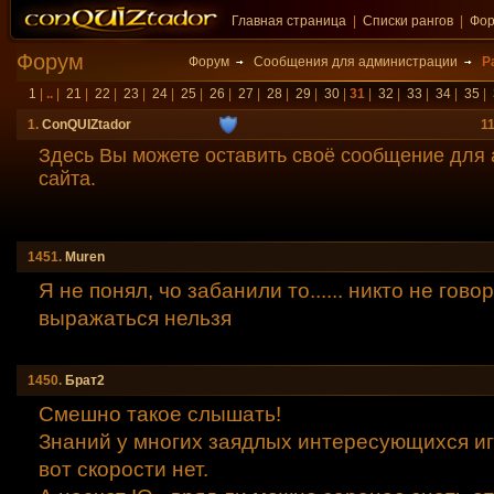
Главная страница
|
Списки рангов
|
Фо
Форум
Форум
Сообщения для администрации
Р
1
|
..
|
21
|
22
|
23
|
24
|
25
|
26
|
27
|
28
|
29
|
30
|
31
|
32
|
33
|
34
|
35
|
1.
ConQUIZtador
1
Здесь Вы можете оставить своё сообщение для
сайта.
1451.
Muren
Я не понял, чо забанили то...... никто не гово
выражаться нельзя
1450.
Брат2
Смешно такое слышать!
Знаний у многих заядлых интересующихся игр
вот скорости нет.