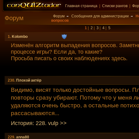
Главная страница
|
Списки рангов
|
Фо
Форум
Сообщения для администрации
Н
Форум
вопросов
1
|
2
|
3
|
4
|
5
1.
Kolombo
Изменён алгоритм выпадения вопросов. Заметн
процессе игры? Если да, то какие?
Просьба писать о своих наблюдениях здесь.
230.
Плохой актёр
Видимо, висят только достойные вопросы. П
повторы сразу убирают. Потому что у меня л
удаляются очень быстро, а остальные потих
рассасываются...
История: 228. vulp >>
229.
anna80