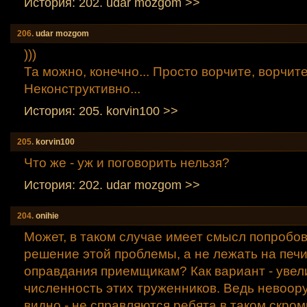
История: 202. udar mozgom >>
206.
udar mozgom
)))
Та можно, конечно... Просто ворчите, ворчите.
Неконструктивно...
История: 205. korvin100 >>
205.
korvin100
Что же - уж и поговорить нельзя?
История: 202. udar mozgom >>
204.
onihiе
Может, в таком случае имеет смысл попробо
решение этой проблемы, а не лежать на печи
оправдания приемщикам? Как вариант - увел
численность этих труженников. Ведь невоо
видно - не справляются ребята в таком скро