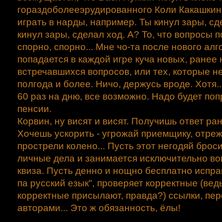
гораздоболееэрудированного Коли Какашкин
играть в нарды, например. Ты кинул зары, сд
кинул зары, сделал ход. А? То, что вопросы п
спорно, спорно... Мне чо-та после нового ал
попадается в каждой игре куча новых, ранее 
встречавшихся вопросов, или тех, которые н
полгода и более. Ничо, держусь вроде. Хотя..
60 раз на дню, все возможно. Надо будет поп
пенсии.
Корвин, ну висят и висят. Получишь ответ ра
Хочешь ускорить - угрожай приемщику, отреж
прострели колено... Пусть этот негодяй брос
личные дела и занимается исключительно в
квиза. Пусть денно и нощно бесплатно испра
па русский езык", проверяет корректные (вед
корректные присылают, правда?) ссылки, пе
авторами... Это ж обязанность, ёлы!