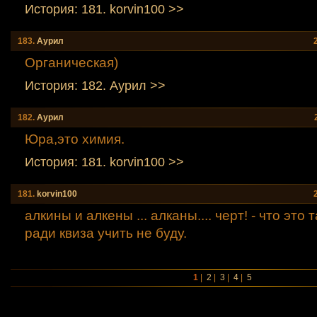
История: 181. korvin100 >>
183.
Аурил
Органическая)
История: 182. Аурил >>
182.
Аурил
Юра,это химия.
История: 181. korvin100 >>
181.
korvin100
алкины и алкены ... алканы.... черт! - что это
ради квиза учить не буду.
1
|
2
|
3
|
4
|
5