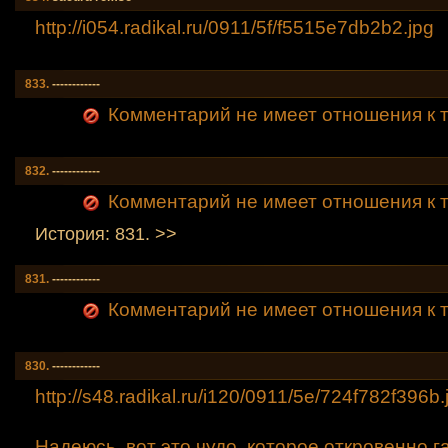
http://i054.radikal.ru/0911/5f/f5515e7db2b2.jp
g
833.
------------
Комментарий не имеет отношения к т
832.
------------
Комментарий не имеет отношения к т
История: 831. >>
831.
------------
Комментарий не имеет отношения к т
830.
------------
http://s48.radikal.ru/i120/0911/5e/724f782f396
b.
Надеюсь, вот это чудо, которое откровенно г