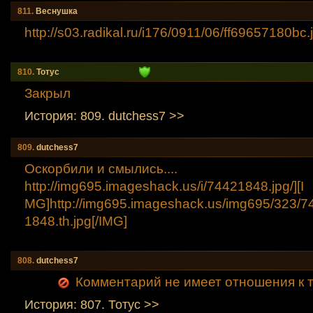
811.
Веснушкa
http://s03.radikal.ru/i176/0911/06/ff69657180b
c.
810.
Тотус
Закрыл
История: 809. dutchess7 >>
809.
dutchess7
Оскорбили и смылись....
http://img695.imageshack.us/i/74421848.jpg/][I
MG]http://img695.imageshack.us/img695/323/7
1848.th.jpg[/IMG]
808.
dutchess7
Комментарий не имеет отношения к т
История: 807. Тотус >>