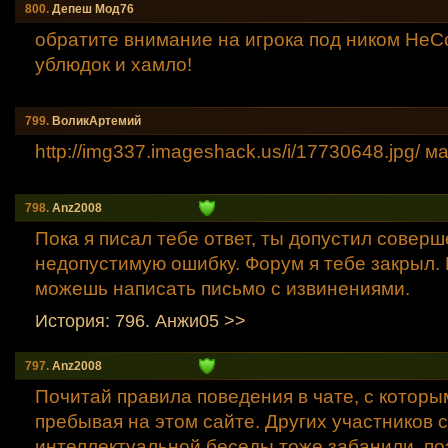
800.
Депеш Мод76
обратите внимание на игрока под ником НеС
ублюдок и хамло!
799.
ВоликАртемий
http://img337.imageshack.us/i/17730648.jpg/ ма
798.
Anz2008
Пока я писал тебе ответ, ты допустил совер
недопустимую ошибку. Форум я тебе закрыл.
можешь написать письмо с извинениями.
История: 796. Анжи05 >>
797.
Anz2008
Почитай правила поведения в чате, с которы
пребывая на этом сайте. Других участников
интеллектуальной беседы тоже забанили, п