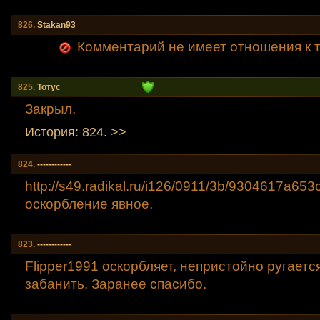
826.
Stakan93
Комментарий не имеет отношения к т
825.
Тотус
Закрыл.
История: 824. >>
824.
------------
http://s49.radikal.ru/i126/0911/3b/9304617a653
оскорбление явное.
823.
------------
Flipper1991 оскорбляет, непристойно ругаетс
забанить. Заранее спасибо.