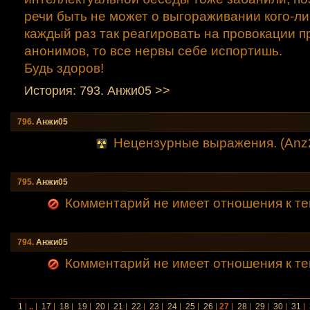
речи быть не может о выгораживании кого-ли
каждый раз так реагировать на провокации 
анонимов, то все нервы себе испортишь.
Будь здоров!
История: 793. Анжи05 >>
796.
Анжи05
Нецензурные выражения. (Anz
795.
Анжи05
Комментарий не имеет отношения к те
794.
Анжи05
Комментарий не имеет отношения к те
1
|
..
|
17
|
18
|
19
|
20
|
21
|
22
|
23
|
24
|
25
|
26
|
27
|
28
|
29
|
30
|
31
|