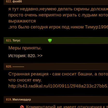
822.
фея86
я тут недавно,неумею делать скрины долскаж
просто очень неприятно играть с лудьми кот
выражаются
,это было сегодня игрок под ником Тимур199
821.
Тотус
Меры приняты.
История: 820. >>
820.
------------
Странная реакция - сам сносит башни, а пот
что сносят ему.
http://s43.radikal.ru/i100/0911/2f/48a233c27bb
5
819.
Миллиордер
Комментарий не имеет отношения к т