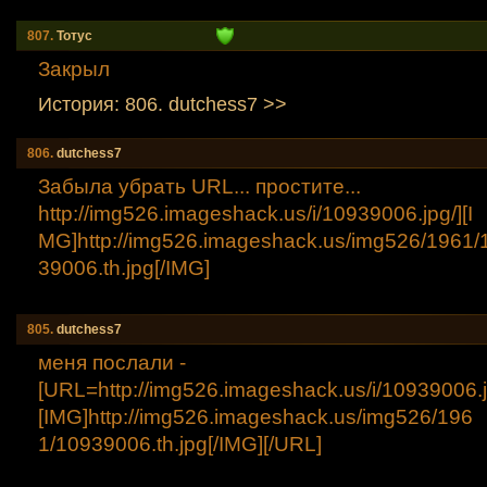
807.
Тотус
Закрыл
История: 806. dutchess7 >>
806.
dutchess7
Забыла убрать URL... простите...
http://img526.imageshack.us/i/10939006.jpg/][I
MG]http://img526.imageshack.us/img526/1961/
39006.th.jpg[/IMG]
805.
dutchess7
меня послали -
[URL=http://img526.imageshack.us/i/10939006.
[IMG]http://img526.imageshack.us/img526/196
1/10939006.th.jpg[/IMG][/URL]