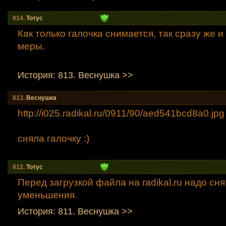
814.
Тотус
Как только галочка снимается, так сразу же 
меры.
История: 813. Веснушкa >>
813.
Веснушкa
http://i025.radikal.ru/0911/90/aed541bcd8a0.jp
g
сняла галочку :)
812.
Тотус
Перед загрузкой файла на radikal.ru надо сня
уменьшения.
История: 811. Веснушкa >>