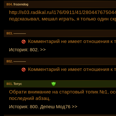
804.
frozendog
http://s03.radikal.ru/i176/0911/41/28044767504
подсказывал, мешал играть, я только один с
803.
------------
Комментарий не имеет отношения к т
История: 802. >>
802.
------------
Комментарий не имеет отношения к т
801.
Тотус
Обрати внимание на стартовый топик №1, о
последний абзац.
История: 800. Депеш Мод76 >>