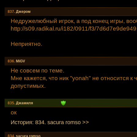
837.
Джером
Недружелюбный игрок, а под конец игры, во
http://s09.radikal.ru/i182/0911/f3/7d6d7e9de94
9
Неприятно.
836.
MiGV
Не совсем по теме.
Мне кажется, что ник "yonah" не относится к 
допустимых.
835.
Джамиля
ок
История: 834. sacura romso >>
834.
sacura romso