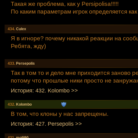
Такая же проблема, как у Persipolisa!!!!!
По каким параметрам игрок определяется как
434.
Culex
Я в игноре? почему никакой реакции на соо
Ребята, жду)
433.
Persepоlis
Так в том то и дело мне приходится заново р
потому что прошлые ники просто не занружаю
История: 432. Kolombo >>
432.
Kolombo
В том, что клоны у нас запрещены.
История: 427. Persepоlis >>
431.
molli90