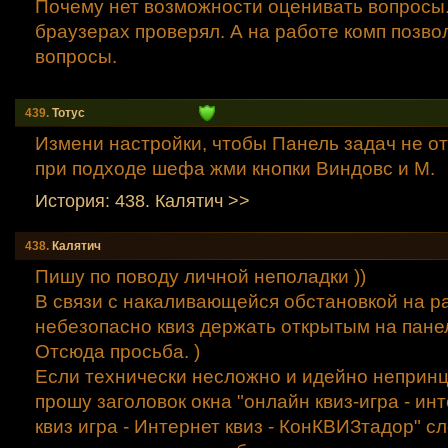
Почему нет возможности оценивать вопросы
браузерах проверял. А на работе комп позво
вопросы.
439.
Тотус
Измени настройки, чтобы Панель задач не о
при подходе шефа жми кнопки Виндовс и М.
История: 438. Калятич >>
438.
Калятич
Пишу по поводу личной неполадки ))
В связи с накаливающейся обстановкой на ра
небезопасно квиз держать открытым на панел
Отсюда просьба. )
Если технически несложно и идейно неприн
прошу заголовок окна "онлайн квиз-игра - ин
квиз игра - Интернет квиз - КонКВИЗтадор" сл