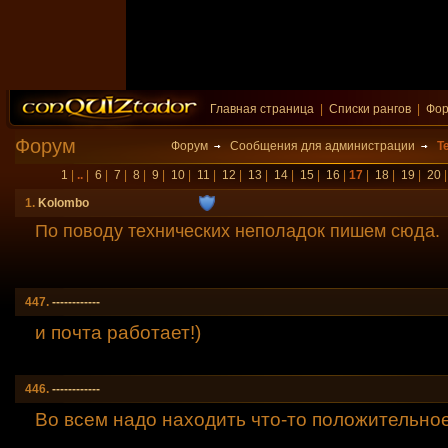
Главная страница
|
Списки рангов
|
Фо
Форум
Форум
Сообщения для администрации
Т
1
|
..
|
6
|
7
|
8
|
9
|
10
|
11
|
12
|
13
|
14
|
15
|
16
|
17
|
18
|
19
|
20
1.
Kolombo
По поводу технических неполадок пишем сюда.
447.
------------
и почта работает!)
446.
------------
Во всем надо находить что-то положительное