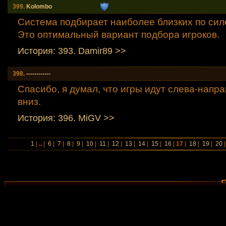
399.
Kolombo
Система подбирает наиболее близких по сил
Это оптимальный вариант подбора игроков.
История: 393. Damir89 >>
398.
------------
Спасибо, я думал, что игры идут слева-напра
вниз.
История: 396. MiGV >>
1
|
..
|
6
|
7
|
8
|
9
|
10
|
11
|
12
|
13
|
14
|
15
|
16
|
17
|
18
|
19
|
20